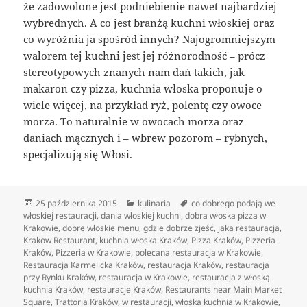
że zadowolone jest podniebienie nawet najbardziej
wybrednych. A co jest branżą kuchni włoskiej oraz
co wyróżnia ja spośród innych? Najogromniejszym
walorem tej kuchni jest jej różnorodność – prócz
stereotypowych znanych nam dań takich, jak
makaron czy pizza, kuchnia włoska proponuje o
wiele więcej, na przykład ryż, polentę czy owoce
morza. To naturalnie w owocach morza oraz
daniach mącznych i – wbrew pozorom – rybnych,
specjalizują się Włosi.
Data
Kategorie
Tagi
25 października 2015
kulinaria
co dobrego podają we
publikacji
włoskiej restauracji
,
dania włoskiej kuchni
,
dobra włoska pizza w
Krakowie
,
dobre włoskie menu
,
gdzie dobrze zjeść
,
jaka restauracja
,
Krakow Restaurant
,
kuchnia włoska Kraków
,
Pizza Kraków
,
Pizzeria
Kraków
,
Pizzeria w Krakowie
,
polecana restauracja w Krakowie
,
Restauracja Karmelicka Kraków
,
restauracja Kraków
,
restauracja
przy Rynku Kraków
,
restauracja w Krakowie
,
restauracja z włoską
kuchnia Kraków
,
restauracje Kraków
,
Restaurants near Main Market
Square
,
Trattoria Kraków
,
w restauracji
,
włoska kuchnia w Krakowie
,