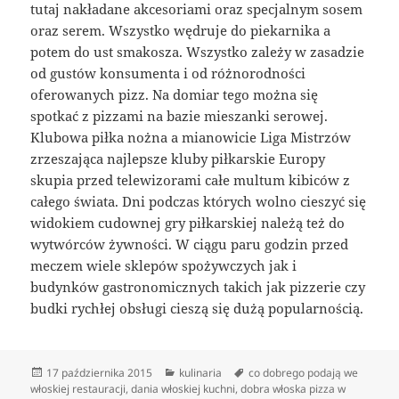
tutaj nakładane akcesoriami oraz specjalnym sosem
oraz serem. Wszystko wędruje do piekarnika a
potem do ust smakosza. Wszystko zależy w zasadzie
od gustów konsumenta i od różnorodności
oferowanych pizz. Na domiar tego można się
spotkać z pizzami na bazie mieszanki serowej.
Klubowa piłka nożna a mianowicie Liga Mistrzów
zrzeszająca najlepsze kluby piłkarskie Europy
skupia przed telewizorami całe multum kibiców z
całego świata. Dni podczas których wolno cieszyć się
widokiem cudownej gry piłkarskiej należą też do
wytwórców żywności. W ciągu paru godzin przed
meczem wiele sklepów spożywczych jak i
budynków gastronomicznych takich jak pizzerie czy
budki rychłej obsługi cieszą się dużą popularnością.
Data
Kategorie
Tagi
17 października 2015
kulinaria
co dobrego podają we
publikacji
włoskiej restauracji
,
dania włoskiej kuchni
,
dobra włoska pizza w