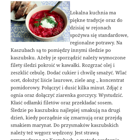
Lokalna kuchnia ma
piękne tradycje oraz do
dzisiaj w rejonach
spożywa się standardowe,
regionalne potrawy. Na
Kaszubach są to pomiędzy innymi śledzie po
kaszubsku. Ażeby je sporządzić należy wymoczone
filety śledzi pokroić w kawałki. Rozgrzać olej i
zeszklić cebulę. Dodać cukier i chwilę smażyć. Wlać
ocet, dołożyć liście laurowe, ziele ang ., koncentrat
pomidorowy. Połączyć i dusić kilka minut. Zdjąć z
ognia oraz dołączyć ziarenka gorczycy. Wystudzić.
Kłaść odłamki filetów oraz przekładać sosem.
Śledzie po kaszubsku najlepiej smakują na drugi
dzień, kiedy porządnie się zmarnują oraz przejdą
smakiem marynat. Do przysmaków kaszubskich
należy też węgorz wędzony. Jest strawą
przyrządzaną na Kaszubach, a metoda wędzenia