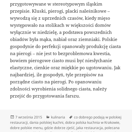
przygotowywane w stereotypowym śląskim
przepisie. Kluski, pierogi, placki naleśnikowe –
wywodzą się z uprzednich czasów, kiedy mięso
występowało na stolikach w większości domów
wyłącznie w niedzielę, a podstawa powszednich
obiadów była mąka, nabiał oraz ziemniaki. Polskie
gospodynie do perfekcji opanowały produkcję ciasta
na pierogi – nie jest to bezproblemowa kwestia,
bowiem pierogowe ciasto musi być niesłychanie
elastyczne, cienkie oraz miękkie po ugotowaniu. Jak
najbardziej, ile gospodyń, tyle przepisów na
porządne ciasto na pierogi. Po opanowaniu
zdolności wyrobienia solidnego ciasta, należy
przejść do przygotowania farszu.
Data
Kategorie
Tagi
7 września 2015
kulinaria
co dobrego podają w polskiej
publikacji
restauracji
,
dania polskiej kuchni
,
dobra polska kuchnia w Krakowie
,
dobre polskie menu
,
gdzie dobrze zjeść
,
jaka restauracja
,
polecana