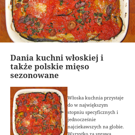
Dania kuchni włoskiej i
także polskie mięso
sezonowane
Włoska kuchnia przystaje
do w największym
stopniu specyficznych i
jednocześnie
najciekawszych na globie.
Wszystko za sprawą