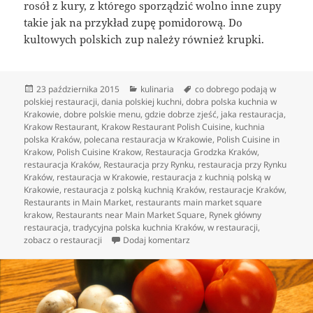
rosół z kury, z którego sporządzić wolno inne zupy
takie jak na przykład zupę pomidorową. Do
kultowych polskich zup należy również krupki.
Data
Kategorie
Tagi
23 października 2015
kulinaria
co dobrego podają w
publikacji
polskiej restauracji
,
dania polskiej kuchni
,
dobra polska kuchnia w
Krakowie
,
dobre polskie menu
,
gdzie dobrze zjeść
,
jaka restauracja
,
Krakow Restaurant
,
Krakow Restaurant Polish Cuisine
,
kuchnia
polska Kraków
,
polecana restauracja w Krakowie
,
Polish Cuisine in
Krakow
,
Polish Cuisine Krakow
,
Restauracja Grodzka Kraków
,
restauracja Kraków
,
Restauracja przy Rynku
,
restauracja przy Rynku
Kraków
,
restauracja w Krakowie
,
restauracja z kuchnią polską w
Krakowie
,
restauracja z polską kuchnią Kraków
,
restauracje Kraków
,
Restaurants in Main Market
,
restaurants main market square
krakow
,
Restaurants near Main Market Square
,
Rynek główny
restauracja
,
tradycyjna polska kuchnia Kraków
,
w restauracji
,
do To, co w kuchni lokalnej jest
zobacz o restauracji
Dodaj komentarz