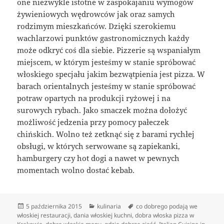
one niezwykle istotne w zaspokajaniu wymogów
żywieniowych wędrowców jak oraz samych
rodzimym mieszkańców. Dzięki szerokiemu
wachlarzowi punktów gastronomicznych każdy
może odkryć coś dla siebie. Pizzerie są wspaniałym
miejscem, w którym jesteśmy w stanie spróbować
włoskiego specjału jakim bezwątpienia jest pizza. W
barach orientalnych jesteśmy w stanie spróbować
potraw opartych na produkcji ryżowej i na
surowych rybach. Jako smaczek można dołożyć
możliwość jedzenia przy pomocy pałeczek
chińskich. Wolno też zetknąć się z barami rychłej
obsługi, w których serwowane są zapiekanki,
hamburgery czy hot dogi a nawet w pewnych
momentach wolno dostać kebab.
Data
Kategorie
Tagi
5 października 2015
kulinaria
co dobrego podają we
publikacji
włoskiej restauracji
,
dania włoskiej kuchni
,
dobra włoska pizza w