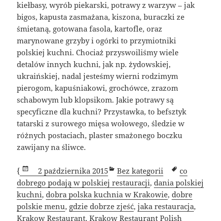
kiełbasy, wyrób piekarski, potrawy z warzyw – jak
bigos, kapusta zasmażana, kiszona, buraczki ze
śmietaną, gotowana fasola, kartofle, oraz
marynowane grzyby i ogórki to przymiotniki
polskiej kuchni. Chociaż przyswoiliśmy wiele
detalów innych kuchni, jak np. żydowskiej,
ukraińskiej, nadal jesteśmy wierni rodzimym
pierogom, kapuśniakowi, grochówce, zrazom
schabowym lub klopsikom. Jakie potrawy są
specyficzne dla kuchni? Przystawka, to befsztyk
tatarski z surowego mięsa wołowego, śledzie w
różnych postaciach, plaster smażonego boczku
zawijany na śliwce.
Data
Kategorie
Tagi
{
2 października 2015
Bez kategorii
co
publikacji
dobrego podają w polskiej restauracji
,
dania polskiej
kuchni
,
dobra polska kuchnia w Krakowie
,
dobre
polskie menu
,
gdzie dobrze zjeść
,
jaka restauracja
,
Krakow Restaurant
,
Krakow Restaurant Polish