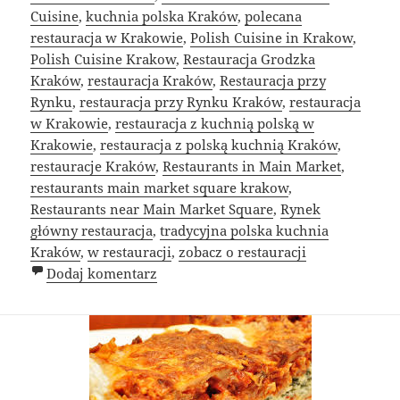
Cuisine
,
kuchnia polska Kraków
,
polecana
restauracja w Krakowie
,
Polish Cuisine in Krakow
,
Polish Cuisine Krakow
,
Restauracja Grodzka
Kraków
,
restauracja Kraków
,
Restauracja przy
Rynku
,
restauracja przy Rynku Kraków
,
restauracja
w Krakowie
,
restauracja z kuchnią polską w
Krakowie
,
restauracja z polską kuchnią Kraków
,
restauracje Kraków
,
Restaurants in Main Market
,
restaurants main market square krakow
,
Restaurants near Main Market Square
,
Rynek
główny restauracja
,
tradycyjna polska kuchnia
Kraków
,
w restauracji
,
zobacz o restauracji
do Czego oczekiwać po lokalnych rest
Dodaj komentarz