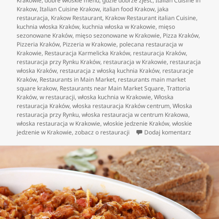
Krakowie
,
dobre włoskie menu
,
gdzie dobrze zjeść
,
Italian Cuisine in
Krakow
,
Italian Cuisine Krakow
,
italian food Krakow
,
jaka
restauracja
,
Krakow Restaurant
,
Krakow Restaurant italian Cuisine
,
kuchnia włoska Kraków
,
kuchnia włoska w Krakowie
,
mięso
sezonowane Kraków
,
mięso sezonowane w Krakowie
,
Pizza Kraków
,
Pizzeria Kraków
,
Pizzeria w Krakowie
,
polecana restauracja w
Krakowie
,
Restauracja Karmelicka Kraków
,
restauracja Kraków
,
restauracja przy Rynku Kraków
,
restauracja w Krakowie
,
restauracja
włoska Kraków
,
restauracja z włoską kuchnia Kraków
,
restauracje
Kraków
,
Restaurants in Main Market
,
restaurants main market
square krakow
,
Restaurants near Main Market Square
,
Trattoria
Kraków
,
w restauracji
,
włoska kuchnia w Krakowie
,
Włoska
restauracja Kraków
,
włoska restauracja Kraków centrum
,
Włoska
restauracja przy Rynku
,
włoska restauracja w centrum Krakowa
,
włoska restauracja w Krakowie
,
włoskie jedzenie Kraków
,
włoskie
do Dania k
jedzenie w Krakowie
,
zobacz o restauracji
Dodaj komentarz