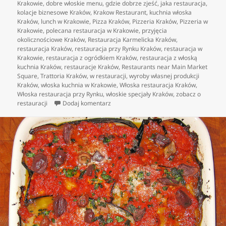
Krakowie
,
dobre włoskie menu
,
gdzie dobrze zjeść
,
jaka restauracja
,
kolacje biznesowe Kraków
,
Krakow Restaurant
,
kuchnia włoska
Kraków
,
lunch w Krakowie
,
Pizza Kraków
,
Pizzeria Kraków
,
Pizzeria w
Krakowie
,
polecana restauracja w Krakowie
,
przyjęcia
okolicznościowe Kraków
,
Restauracja Karmelicka Kraków
,
restauracja Kraków
,
restauracja przy Rynku Kraków
,
restauracja w
Krakowie
,
restauracja z ogródkiem Kraków
,
restauracja z włoską
kuchnia Kraków
,
restauracje Kraków
,
Restaurants near Main Market
Square
,
Trattoria Kraków
,
w restauracji
,
wyroby własnej produkcji
Kraków
,
włoska kuchnia w Krakowie
,
Włoska restauracja Kraków
,
Włoska restauracja przy Rynku
,
włoskie specjały Kraków
,
zobacz o
do Gdzie delektować się pyszną włoską p
restauracji
Dodaj komentarz