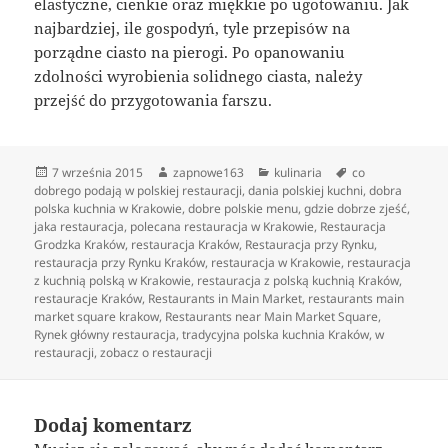
elastyczne, cienkie oraz miękkie po ugotowaniu. Jak
najbardziej, ile gospodyń, tyle przepisów na
porządne ciasto na pierogi. Po opanowaniu
zdolności wyrobienia solidnego ciasta, należy
przejść do przygotowania farszu.
Data
Autor
Kategorie
Tagi
7 września 2015
zapnowe163
kulinaria
co
publikacji
dobrego podają w polskiej restauracji
,
dania polskiej kuchni
,
dobra
polska kuchnia w Krakowie
,
dobre polskie menu
,
gdzie dobrze zjeść
,
jaka restauracja
,
polecana restauracja w Krakowie
,
Restauracja
Grodzka Kraków
,
restauracja Kraków
,
Restauracja przy Rynku
,
restauracja przy Rynku Kraków
,
restauracja w Krakowie
,
restauracja
z kuchnią polską w Krakowie
,
restauracja z polską kuchnią Kraków
,
restauracje Kraków
,
Restaurants in Main Market
,
restaurants main
market square krakow
,
Restaurants near Main Market Square
,
Rynek główny restauracja
,
tradycyjna polska kuchnia Kraków
,
w
restauracji
,
zobacz o restauracji
Dodaj komentarz