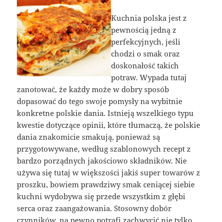
Kuchnia polska jest z
pewnością jedną z
perfekcyjnych, jeśli
chodzi o smak oraz
doskonałość takich
potraw. Wypada tutaj
zanotować, że każdy może w dobry sposób
dopasować do tego swoje pomysły na wybitnie
konkretne polskie dania. Istnieją wszelkiego typu
kwestie dotyczące opinii, które tłumaczą, że polskie
dania znakomicie smakują, ponieważ są
przygotowywane, według szablonowych recept z
bardzo porządnych jakościowo składników. Nie
używa się tutaj w większości jakiś super towarów z
proszku, bowiem prawdziwy smak ceniącej siebie
kuchni wydobywa się przede wszystkim z głębi
serca oraz zaangażowania. Stosowny dobór
czynników, na pewno potrafi zachwycić nie tylko