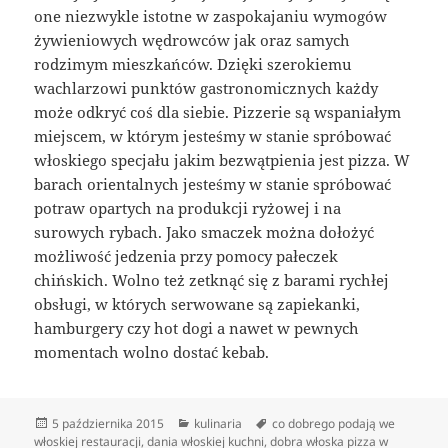
one niezwykle istotne w zaspokajaniu wymogów
żywieniowych wędrowców jak oraz samych
rodzimym mieszkańców. Dzięki szerokiemu
wachlarzowi punktów gastronomicznych każdy
może odkryć coś dla siebie. Pizzerie są wspaniałym
miejscem, w którym jesteśmy w stanie spróbować
włoskiego specjału jakim bezwątpienia jest pizza. W
barach orientalnych jesteśmy w stanie spróbować
potraw opartych na produkcji ryżowej i na
surowych rybach. Jako smaczek można dołożyć
możliwość jedzenia przy pomocy pałeczek
chińskich. Wolno też zetknąć się z barami rychłej
obsługi, w których serwowane są zapiekanki,
hamburgery czy hot dogi a nawet w pewnych
momentach wolno dostać kebab.
Data
Kategorie
Tagi
5 października 2015
kulinaria
co dobrego podają we
publikacji
włoskiej restauracji
,
dania włoskiej kuchni
,
dobra włoska pizza w