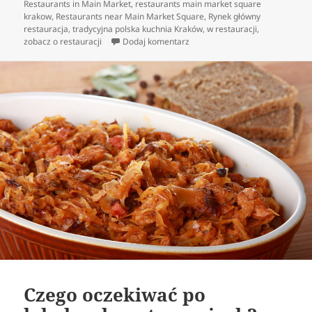
Restaurants in Main Market
,
restaurants main market square
krakow
,
Restaurants near Main Market Square
,
Rynek główny
restauracja
,
tradycyjna polska kuchnia Kraków
,
w restauracji
,
do To, co w kuchni lokalnej jest
zobacz o restauracji
Dodaj komentarz
Czego oczekiwać po