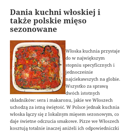
Dania kuchni włoskiej i
także polskie mięso
sezonowane
Włoska kuchnia przystaje
do w największym
stopniu specyficznych i
jednocześnie
najciekawszych na globie.
Wszystko za sprawą
dwóch istotnych
składników: sera i makaronu, jakie we Włoszech
uchodzą za istną świętość. W Polsce jednak kuchnia
włoska łączy się z lokalnym mięsem sezonowym, co
daje świetne odczucia smakowe. Pizze we Włoszech
kosztują totalnie inaczej aniżeli ich odpowiedniczki