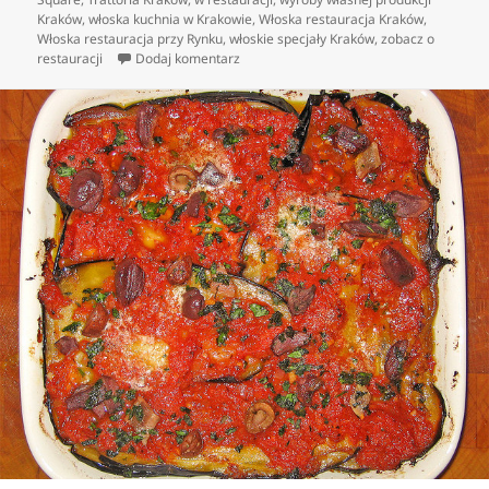
Kraków
,
włoska kuchnia w Krakowie
,
Włoska restauracja Kraków
,
Włoska restauracja przy Rynku
,
włoskie specjały Kraków
,
zobacz o
do Gdzie delektować się pyszną włoską p
restauracji
Dodaj komentarz