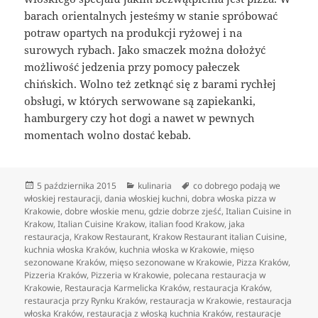
barach orientalnych jesteśmy w stanie spróbować
potraw opartych na produkcji ryżowej i na
surowych rybach. Jako smaczek można dołożyć
możliwość jedzenia przy pomocy pałeczek
chińskich. Wolno też zetknąć się z barami rychłej
obsługi, w których serwowane są zapiekanki,
hamburgery czy hot dogi a nawet w pewnych
momentach wolno dostać kebab.
Data
Kategorie
Tagi
5 października 2015
kulinaria
co dobrego podają we
publikacji
włoskiej restauracji
,
dania włoskiej kuchni
,
dobra włoska pizza w
Krakowie
,
dobre włoskie menu
,
gdzie dobrze zjeść
,
Italian Cuisine in
Krakow
,
Italian Cuisine Krakow
,
italian food Krakow
,
jaka
restauracja
,
Krakow Restaurant
,
Krakow Restaurant italian Cuisine
,
kuchnia włoska Kraków
,
kuchnia włoska w Krakowie
,
mięso
sezonowane Kraków
,
mięso sezonowane w Krakowie
,
Pizza Kraków
,
Pizzeria Kraków
,
Pizzeria w Krakowie
,
polecana restauracja w
Krakowie
,
Restauracja Karmelicka Kraków
,
restauracja Kraków
,
restauracja przy Rynku Kraków
,
restauracja w Krakowie
,
restauracja
włoska Kraków
,
restauracja z włoską kuchnia Kraków
,
restauracje