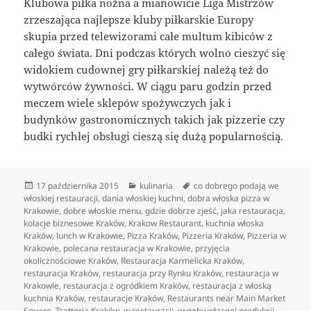
Klubowa piłka nożna a mianowicie Liga Mistrzów
zrzeszająca najlepsze kluby piłkarskie Europy
skupia przed telewizorami całe multum kibiców z
całego świata. Dni podczas których wolno cieszyć się
widokiem cudownej gry piłkarskiej należą też do
wytwórców żywności. W ciągu paru godzin przed
meczem wiele sklepów spożywczych jak i
budynków gastronomicznych takich jak pizzerie czy
budki rychłej obsługi cieszą się dużą popularnością.
Data
Kategorie
Tagi
17 października 2015
kulinaria
co dobrego podają we
publikacji
włoskiej restauracji
,
dania włoskiej kuchni
,
dobra włoska pizza w
Krakowie
,
dobre włoskie menu
,
gdzie dobrze zjeść
,
jaka restauracja
,
kolacje biznesowe Kraków
,
Krakow Restaurant
,
kuchnia włoska
Kraków
,
lunch w Krakowie
,
Pizza Kraków
,
Pizzeria Kraków
,
Pizzeria w
Krakowie
,
polecana restauracja w Krakowie
,
przyjęcia
okolicznościowe Kraków
,
Restauracja Karmelicka Kraków
,
restauracja Kraków
,
restauracja przy Rynku Kraków
,
restauracja w
Krakowie
,
restauracja z ogródkiem Kraków
,
restauracja z włoską
kuchnia Kraków
,
restauracje Kraków
,
Restaurants near Main Market
Square
,
Trattoria Kraków
,
w restauracji
,
wyroby własnej produkcji