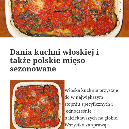
Dania kuchni włoskiej i
także polskie mięso
sezonowane
Włoska kuchnia przystaje
do w największym
stopniu specyficznych i
jednocześnie
najciekawszych na globie.
Wszystko za sprawą