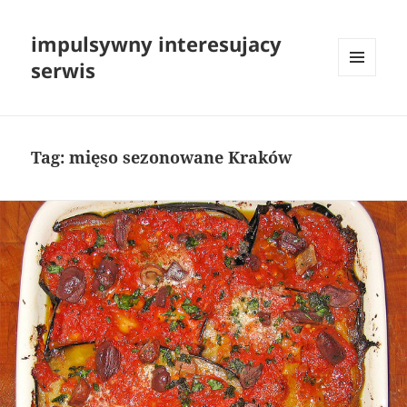
impulsywny interesujacy
serwis
MENU
I
WIDGETY
Tag:
mięso sezonowane Kraków