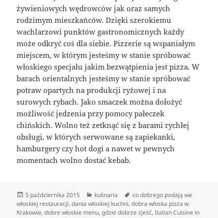
żywieniowych wędrowców jak oraz samych
rodzimym mieszkańców. Dzięki szerokiemu
wachlarzowi punktów gastronomicznych każdy
może odkryć coś dla siebie. Pizzerie są wspaniałym
miejscem, w którym jesteśmy w stanie spróbować
włoskiego specjału jakim bezwątpienia jest pizza. W
barach orientalnych jesteśmy w stanie spróbować
potraw opartych na produkcji ryżowej i na
surowych rybach. Jako smaczek można dołożyć
możliwość jedzenia przy pomocy pałeczek
chińskich. Wolno też zetknąć się z barami rychłej
obsługi, w których serwowane są zapiekanki,
hamburgery czy hot dogi a nawet w pewnych
momentach wolno dostać kebab.
Data
Kategorie
Tagi
5 października 2015
kulinaria
co dobrego podają we
publikacji
włoskiej restauracji
,
dania włoskiej kuchni
,
dobra włoska pizza w
Krakowie
,
dobre włoskie menu
,
gdzie dobrze zjeść
,
Italian Cuisine in