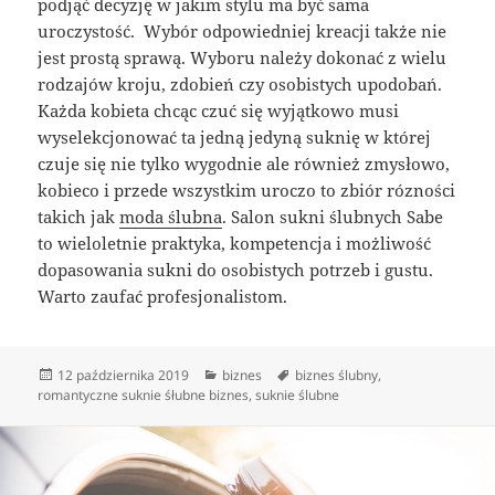
podjąć decyzję w jakim stylu ma być sama
uroczystość. Wybór odpowiedniej kreacji także nie
jest prostą sprawą. Wyboru należy dokonać z wielu
rodzajów kroju, zdobień czy osobistych upodobań.
Każda kobieta chcąc czuć się wyjątkowo musi
wyselekcjonować ta jedną jedyną suknię w której
czuje się nie tylko wygodnie ale również zmysłowo,
kobieco i przede wszystkim uroczo to zbiór rózności
takich jak
moda ślubna
. Salon sukni ślubnych Sabe
to wieloletnie praktyka, kompetencja i możliwość
dopasowania sukni do osobistych potrzeb i gustu.
Warto zaufać profesjonalistom.
Data
Kategorie
Tagi
12 października 2019
biznes
biznes ślubny
,
publikacji
romantyczne suknie śłubne biznes
,
suknie ślubne