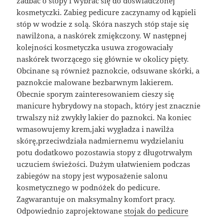
zadbać o stopy i wybrać się do doświadczonej
kosmetyczki. Zabieg pedicure zaczynamy od kąpieli
stóp w wodzie z solą. Skóra naszych stóp staje się
nawilżona, a naskórek zmiękczony. W następnej
kolejności kosmetyczka usuwa zrogowaciały
naskórek tworzącego się głównie w okolicy pięty.
Obcinane są również paznokcie, odsuwane skórki, a
paznokcie malowane bezbarwnym lakierem.
Obecnie sporym zainteresowaniem cieszy się
manicure hybrydowy na stopach, który jest znacznie
trwalszy niż zwykły lakier do paznokci. Na koniec
wmasowujemy krem,jaki wygładza i nawilża
skórę,przeciwdziała nadmiernemu wydzielaniu
potu dodatkowo pozostawia stopy z długotrwałym
uczuciem świeżości. Dużym ułatwieniem podczas
zabiegów na stopy jest wyposażenie salonu
kosmetycznego w podnóżek do pedicure.
Zagwarantuje on maksymalny komfort pracy.
Odpowiednio zaprojektowane
stojak do pedicure