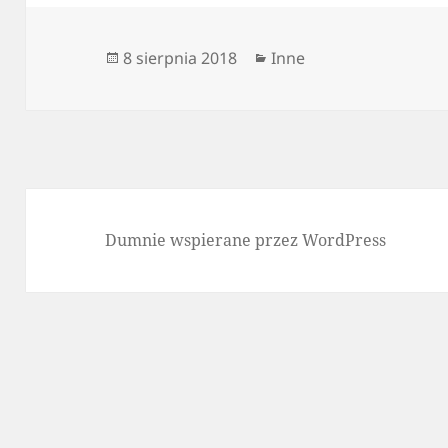
Data
Kategorie
8 sierpnia 2018
Inne
publikacji
Dumnie wspierane przez WordPress