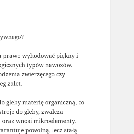
w
zywnego?
 prawo wyhodować piękny i
logicznych typów nawozów.
odzenia zwierzęcego czy
g zalet.
 gleby materię organiczną, co
troje do gleby, zwalcza
 oraz wnosi mikroelementy.
rantuje powolną, lecz stałą