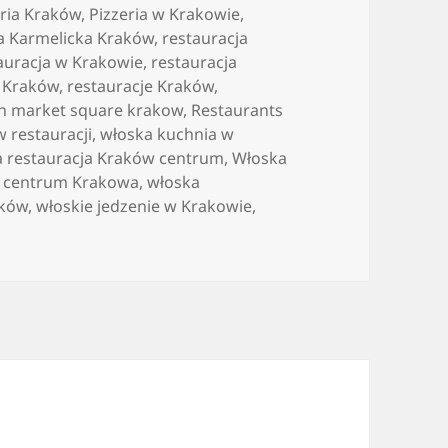
eria Kraków
,
Pizzeria w Krakowie
,
a Karmelicka Kraków
,
restauracja
auracja w Krakowie
,
restauracja
a Kraków
,
restauracje Kraków
,
in market square krakow
,
Restaurants
w restauracji
,
włoska kuchnia w
a restauracja Kraków centrum
,
Włoska
w centrum Krakowa
,
włoska
aków
,
włoskie jedzenie w Krakowie
,
Dania kuchni włoskiej i także polskie mięso sezonowane