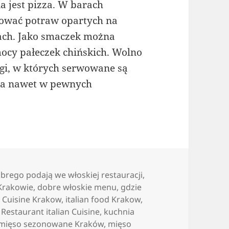
a jest pizza. W barach
bować potraw opartych na
bach. Jako smaczek można
ocy pałeczek chińskich. Wolno
ługi, w których serwowane są
i a nawet w pewnych
brego podają we włoskiej restauracji
,
Krakowie
,
dobre włoskie menu
,
gdzie
n Cuisine Krakow
,
italian food Krakow
,
Restaurant italian Cuisine
,
kuchnia
mięso sezonowane Kraków
,
mięso