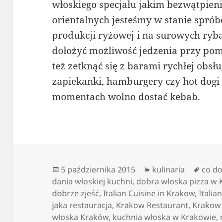
włoskiego specjału jakim bezwątpieni
orientalnych jesteśmy w stanie spró
produkcji ryżowej i na surowych ry
dołożyć możliwość jedzenia przy pom
też zetknąć się z barami rychłej obs
zapiekanki, hamburgery czy hot dog
momentach wolno dostać kebab.
Data
Kategorie
Tagi
5 października 2015
kulinaria
co do
publikacji
dania włoskiej kuchni
,
dobra włoska pizza w 
dobrze zjeść
,
Italian Cuisine in Krakow
,
Italia
jaka restauracja
,
Krakow Restaurant
,
Krakow 
włoska Kraków
,
kuchnia włoska w Krakowie
,