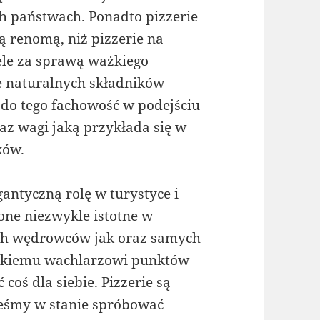
h państwach. Ponadto pizzerie
zą renomą, niż pizzerie na
ele za sprawą ważkiego
ie naturalnych składników
 do tego fachowość w podejściu
az wagi jaką przykłada się w
ków.
antyczną rolę w turystyce i
 one niezwykle istotne w
h wędrowców jak oraz samych
okiemu wachlarzowi punktów
oś dla siebie. Pizzerie są
eśmy w stanie spróbować