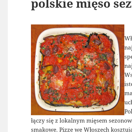
polskie mięso s
Wł
na
sp
na
Ws
is
ma
uc
Po
łączy się z lokalnym mięsem sezonow
smakowe. Pizze we Włoszech kosztują t