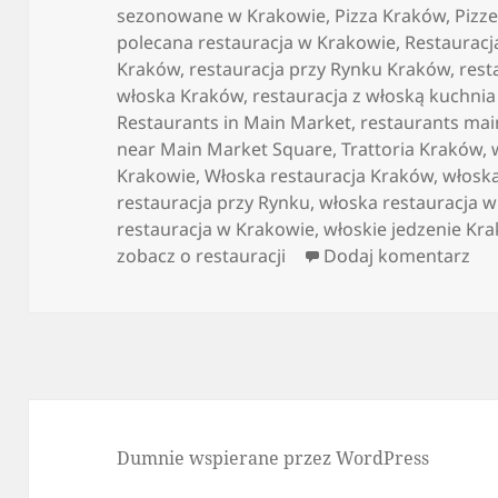
sezonowane w Krakowie
,
Pizza Kraków
,
Pizz
polecana restauracja w Krakowie
,
Restauracj
Kraków
,
restauracja przy Rynku Kraków
,
rest
włoska Kraków
,
restauracja z włoską kuchni
Restaurants in Main Market
,
restaurants ma
near Main Market Square
,
Trattoria Kraków
,
Krakowie
,
Włoska restauracja Kraków
,
włosk
restauracja przy Rynku
,
włoska restauracja 
restauracja w Krakowie
,
włoskie jedzenie Kr
do 
zobacz o restauracji
Dodaj komentarz
Dumnie wspierane przez WordPress