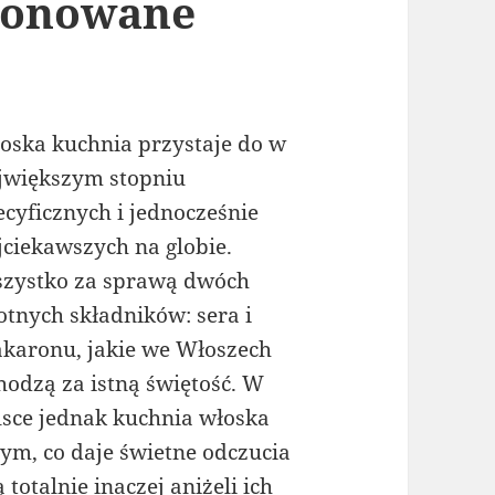
ezonowane
oska kuchnia przystaje do w
jwiększym stopniu
ecyficznych i jednocześnie
jciekawszych na globie.
zystko za sprawą dwóch
totnych składników: sera i
karonu, jakie we Włoszech
hodzą za istną świętość. W
lsce jednak kuchnia włoska
ym, co daje świetne odczucia
otalnie inaczej aniżeli ich