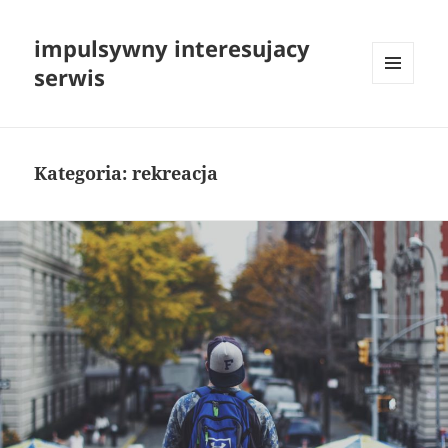
impulsywny interesujacy
serwis
MENU
I
WIDGETY
Kategoria:
rekreacja