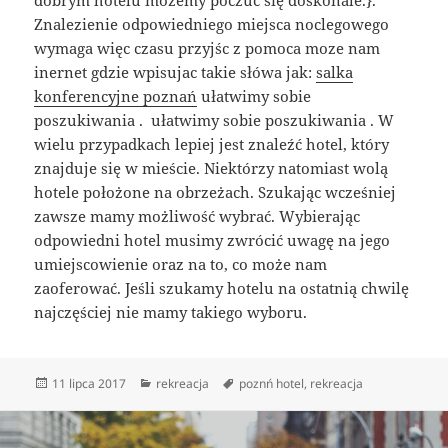
Znalezienie odpowiedniego miejsca noclegowego
wymaga więc czasu przyjśc z pomoca moze nam
inernet gdzie wpisujac takie słówa jak:
salka
konferencyjne poznań
ułatwimy sobie
poszukiwania . ułatwimy sobie poszukiwania . W
wielu przypadkach lepiej jest znaleźć hotel, który
znajduje się w mieście. Niektórzy natomiast wolą
hotele położone na obrzeżach. Szukając wcześniej
zawsze mamy możliwość wybrać. Wybierając
odpowiedni hotel musimy zwrócić uwagę na jego
umiejscowienie oraz na to, co może nam
zaoferować. Jeśli szukamy hotelu na ostatnią chwilę
najczęściej nie mamy takiego wyboru.
Data
Kategorie
Tagi
11 lipca 2017
rekreacja
poznń hotel
,
rekreacja
publikacji