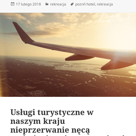
Data
Kategorie
Tagi
17 lutego 2018
rekreacja
poznń hotel
,
rekreacja
publikacji
Usługi turystyczne w
naszym kraju
nieprzerwanie nęcą