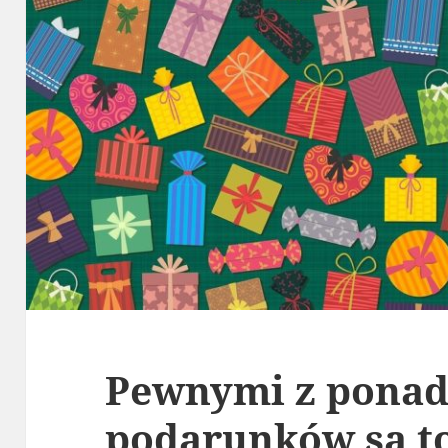
Pewnymi z pona
podarunków są to