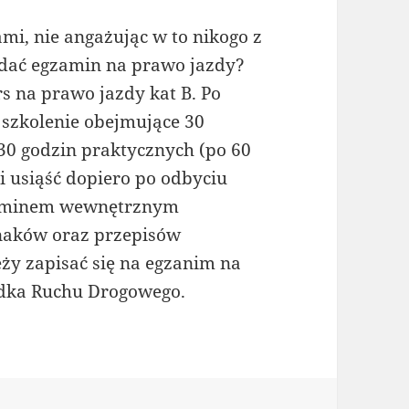
i, nie angażując w to nikogo z
 zdać egzamin na prawo jazdy?
rs na prawo jazdy kat B. Po
t szkolenie obejmujące 30
 30 godzin praktycznych (po 60
i usiąść dopiero po odbyciu
gzaminem wewnętrznym
naków oraz przepisów
ży zapisać się na egzanim na
dka Ruchu Drogowego.