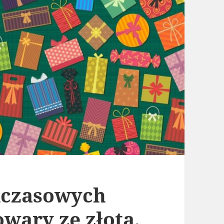
dczasowych
wary ze złota,