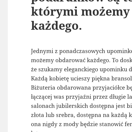
którymi możemy
każdego.
Jednymi z ponadczasowych upominków
możemy obdarować każdego. To dos
że szukamy eleganckiego upominku dl
Każdą kobietę ucieszy piękna bransole
Biżuteria obdarowana przyjaciółce bę
łączącej was przyjaźni przez długie l
salonach jubilerskich dostępna jest b
złota lub srebra, dostępna na każdą 
ona nigdy z mody będzie stanowić f