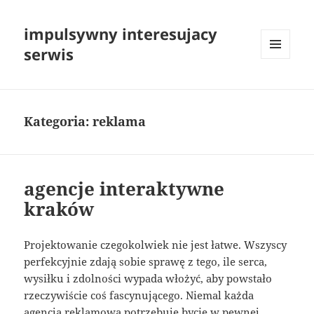
impulsywny interesujacy
serwis
MENU
I
WIDGETY
Kategoria:
reklama
agencje interaktywne
kraków
Projektowanie czegokolwiek nie jest łatwe. Wszyscy
perfekcyjnie zdają sobie sprawę z tego, ile serca,
wysiłku i zdolności wypada włożyć, aby powstało
rzeczywiście coś fascynującego. Niemal każda
agencja reklamowa potrzebuje bycie w pewnej