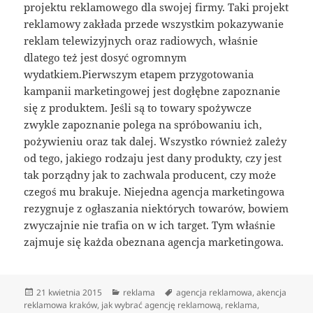
projektu reklamowego dla swojej firmy. Taki projekt
reklamowy zakłada przede wszystkim pokazywanie
reklam telewizyjnych oraz radiowych, właśnie
dlatego też jest dosyć ogromnym
wydatkiem.Pierwszym etapem przygotowania
kampanii marketingowej jest dogłębne zapoznanie
się z produktem. Jeśli są to towary spożywcze
zwykle zapoznanie polega na spróbowaniu ich,
pożywieniu oraz tak dalej. Wszystko również zależy
od tego, jakiego rodzaju jest dany produkty, czy jest
tak porządny jak to zachwala producent, czy może
czegoś mu brakuje. Niejedna agencja marketingowa
rezygnuje z ogłaszania niektórych towarów, bowiem
zwyczajnie nie trafia on w ich target. Tym właśnie
zajmuje się każda obeznana agencja marketingowa.
Data
Kategorie
Tagi
21 kwietnia 2015
reklama
agencja reklamowa
,
akencja
publikacji
reklamowa kraków
,
jak wybrać agencję reklamową
,
reklama
,