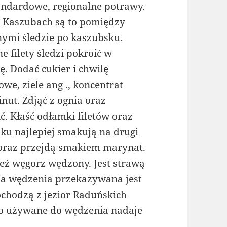
andardowe, regionalne potrawy.
 Kaszubach są to pomiędzy
nymi śledzie po kaszubsku.
 filety śledzi pokroić w
lę. Dodać cukier i chwilę
owe, ziele ang ., koncentrat
nut. Zdjąć z ognia oraz
ć. Kłaść odłamki filetów oraz
ku najlepiej smakują na drugi
 oraz przejdą smakiem marynat.
eż węgorz wędzony. Jest strawą
a wędzenia przekazywana jest
ochodzą z jezior Raduńskich
o używane do wędzenia nadaje