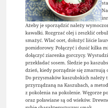
st
Na
in
Ażeby je sporządzić należy wymoczone
kawałki. Rozgrzać olej i zeszklić cebu
smażyć. Wlać ocet, dołożyć liście laur
pomidorowy. Połączyć i dusić kilka mi
dołączyć ziarenka gorczycy. Wystudzi
przekładać sosem. Śledzie po kaszubs
dzień, kiedy porządnie się zmarnują
Do przysmaków kaszubskich należy t
przyrządzaną na Kaszubach, a metod
z pokolenia na pokolenie. Węgorze p
oraz poławiane są od wieków. Drewn
rybie charakterystyczny smak.