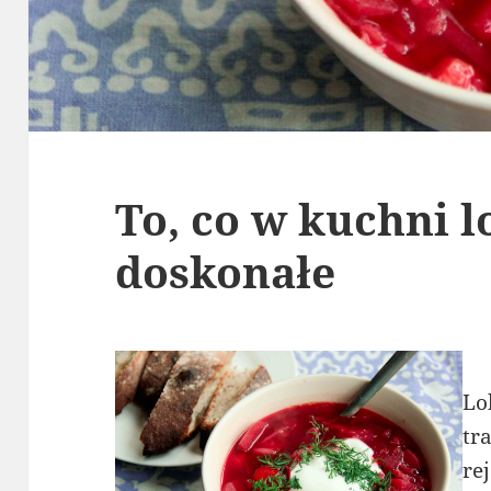
To, co w kuchni l
doskonałe
Lo
tr
re