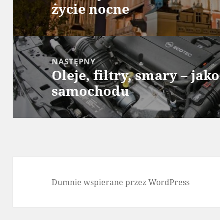
życie nocne
wpis:
NASTĘPNY
Oleje, filtry, smary – jak
Następny
samochodu
wpis:
Dumnie wspierane przez WordPress