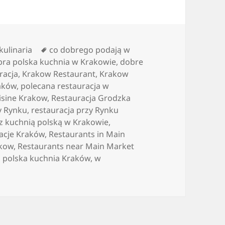
Kategorie
Tagi
kulinaria
co dobrego podają w
bra polska kuchnia w Krakowie
,
dobre
racja
,
Krakow Restaurant
,
Krakow
raków
,
polecana restauracja w
isine Krakow
,
Restauracja Grodzka
y Rynku
,
restauracja przy Rynku
 z kuchnią polską w Krakowie
,
acje Kraków
,
Restaurants in Main
akow
,
Restaurants near Main Market
a polska kuchnia Kraków
,
w