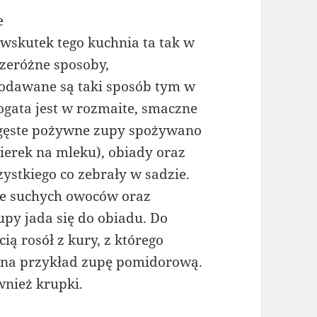
e
wskutek tego kuchnia ta tak w
rzeróżne sposoby,
podawane są taki sposób tym w
bogata jest w rozmaite, smaczne
i, gęste pożywne zupy spożywano
ierek na mleku), obiady oraz
ystkiego co zebrały w sadzie.
zie suchych owoców oraz
py jada się do obiadu. Do
ą rosół z kury, z którego
k na przykład zupę pomidorową.
wnież krupki.