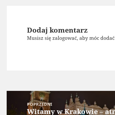
Dodaj komentarz
Musisz się
zalogować
, aby móc dodać
Nawigacja
wpisu
POPRZEDNI
Witamy w Krakowie – atr
Poprzedni