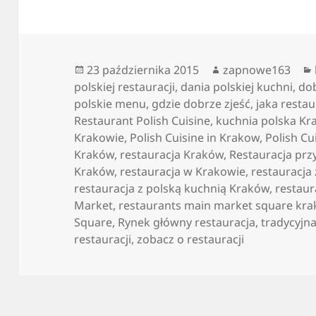
Data
Autor
23 października 2015
zapnowe163
publikacji
polskiej restauracji
,
dania polskiej kuchni
,
do
polskie menu
,
gdzie dobrze zjeść
,
jaka restau
Restaurant Polish Cuisine
,
kuchnia polska K
Krakowie
,
Polish Cuisine in Krakow
,
Polish Cu
Kraków
,
restauracja Kraków
,
Restauracja prz
Kraków
,
restauracja w Krakowie
,
restauracja
restauracja z polską kuchnią Kraków
,
restaur
Market
,
restaurants main market square kr
Square
,
Rynek główny restauracja
,
tradycyjn
restauracji
,
zobacz o restauracji