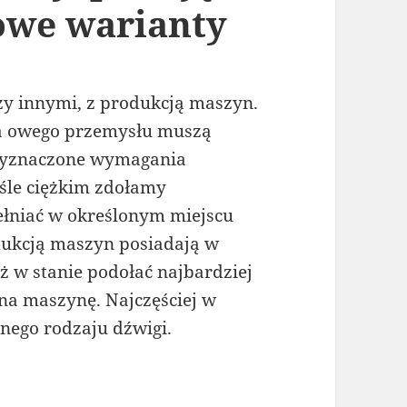
owe warianty
dzy innymi, z produkcją maszyn.
a owego przemysłu muszą
wyznaczone wymagania
śle ciężkim zdołamy
łniać w określonym miejscu
odukcją maszyn posiadają w
eż w stanie podołać najbardziej
 maszynę. Najczęściej w
żnego rodzaju dźwigi.