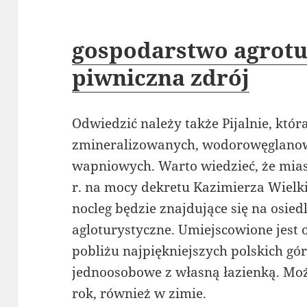
gospodarstwo agrotu
piwniczna zdrój
Odwiedzić należy także Pijalnie, któ
zmineralizowanych, wodorowęglano
wapniowych. Warto wiedzieć, że mia
r. na mocy dekretu Kazimierza Wiel
nocleg będzie znajdujące się na osi
agloturystyczne. Umiejscowione jes
pobliżu najpiękniejszych polskich gór
jednoosobowe z własną łazienką. Moż
rok, również w zimie.