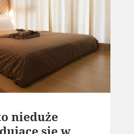
to nieduże
dujące się w