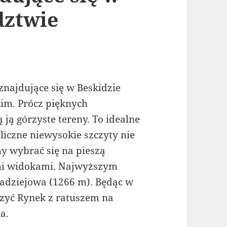
dztwie
znajdujące się w Beskidzie
im. Prócz pięknych
 ją górzyste tereny. To idealne
iczne niewysokie szczyty nie
y wybrać się na pieszą
mi widokami. Najwyższym
Radziejowa (1266 m). Będąc w
czyć Rynek z ratuszem na
a.