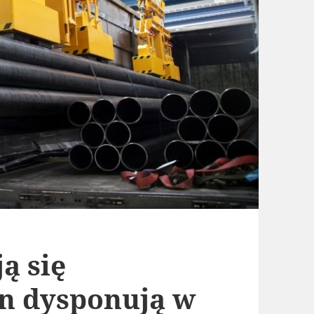
ą się
n dysponują w