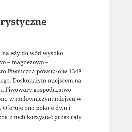
rystyczne
ra należy do wód wysoko
wo – magnezowo –
sto Piwniczna powstało w 1348
kiego. Doskonałym miejscem na
edlu Piwowary gospodarstwo
t ono w malowniczym miejscu w
. Oferuje ono pokoje dwu i
na z nich korzystać przez cały