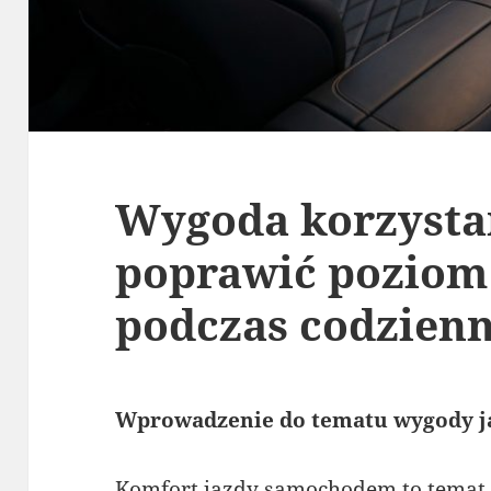
Wygoda korzystan
poprawić poziom
podczas codzienn
Wprowadzenie do tematu wygody 
Komfort jazdy samochodem to temat, 