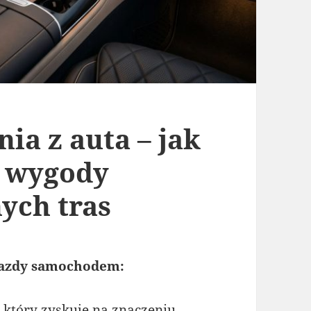
ia z auta – jak
 wygody
ych tras
jazdy samochodem:
który zyskuje na znaczeniu,