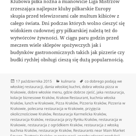
Klubowa piłka nożna a mianowicie Liga Mistrzów
zrzeszająca najlepsze kluby piłkarskie Europy
skupia przed telewizorami całe multum kibiców z
całego świata. Dni podczas których wolno cieszyć się
widokiem cudownej gry piłkarskiej należą też do
wytwórców żywności. W ciągu paru godzin przed
meczem wiele sklepów spożywczych jak i
budynków gastronomicznych takich jak pizzerie czy
budki rychłej obsługi cieszą się dużą popularnością.
Data
Kategorie
Tagi
17 października 2015
kulinaria
co dobrego podają we
publikacji
włoskiej restauracji
,
dania włoskiej kuchni
,
dobra włoska pizza w
Krakowie
,
dobre włoskie menu
,
gdzie dobrze zjeść
,
jaka restauracja
,
kolacje biznesowe Kraków
,
Krakow Restaurant
,
kuchnia włoska
Kraków
,
lunch w Krakowie
,
Pizza Kraków
,
Pizzeria Kraków
,
Pizzeria w
Krakowie
,
polecana restauracja w Krakowie
,
przyjęcia
okolicznościowe Kraków
,
Restauracja Karmelicka Kraków
,
restauracja Kraków
,
restauracja przy Rynku Kraków
,
restauracja w
Krakowie
,
restauracja z ogródkiem Kraków
,
restauracja z włoską
kuchnia Kraków
,
restauracje Kraków
,
Restaurants near Main Market
Square
,
Trattoria Kraków
,
w restauracji
,
wyroby własnej produkcji