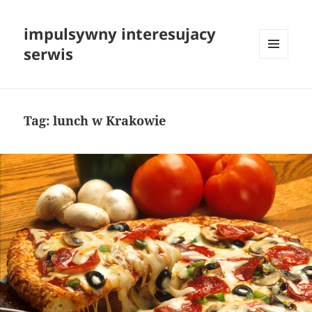
impulsywny interesujacy
serwis
MENU
I
WIDGETY
Tag:
lunch w Krakowie