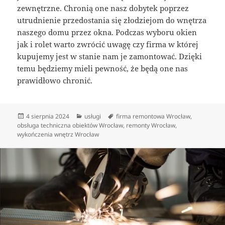
zewnętrzne. Chronią one nasz dobytek poprzez
utrudnienie przedostania się złodziejom do wnętrza
naszego domu przez okna. Podczas wyboru okien
jak i rolet warto zwrócić uwagę czy firma w której
kupujemy jest w stanie nam je zamontować. Dzięki
temu będziemy mieli pewność, że będą one nas
prawidłowo chronić.
Data
Kategorie
Tagi
4 sierpnia 2024
usługi
firma remontowa Wrocław
,
publikacji
obsługa techniczna obiektów Wrocław
,
remonty Wrocław
,
wykończenia wnętrz Wrocław