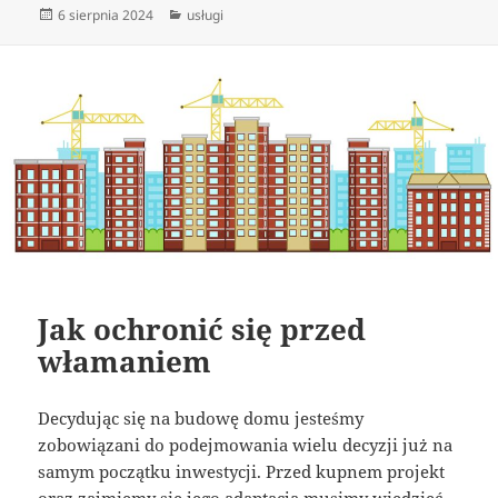
Data
Kategorie
6 sierpnia 2024
usługi
publikacji
Jak ochronić się przed
włamaniem
Decydując się na budowę domu jesteśmy
zobowiązani do podejmowania wielu decyzji już na
samym początku inwestycji. Przed kupnem projekt
oraz zajmiemy się jego adaptacją musimy wiedzieć