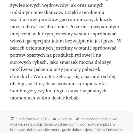
żywieniowych wędrowców jak oraz samych
rodzimym mieszkańców. Dzięki szerokiemu
wachlarzowi punktów gastronomicznych każdy
może odkryć coś dla siebie. Pizzerie są wspaniałym
miejscem, w którym jesteśmy w stanie spróbować
włoskiego specjału jakim bezwątpienia jest pizza. W
barach orientalnych jesteśmy w stanie spróbować
potraw opartych na produkcji ryżowej i na
surowych rybach. Jako smaczek można dołożyć
możliwość jedzenia przy pomocy pałeczek
chińskich. Wolno też zetknąć się z barami rychłej
obsługi, w których serwowane są zapiekanki,
hamburgery czy hot dogi a nawet w pewnych
momentach wolno dostać kebab.
Data
Kategorie
Tagi
5 października 2015
kulinaria
co dobrego podają we
publikacji
włoskiej restauracji
,
dania włoskiej kuchni
,
dobra włoska pizza w
Krakowie
,
dobre włoskie menu
,
gdzie dobrze zjeść
,
Italian Cuisine in