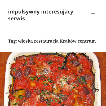
impulsywny interesujacy
serwis
MENU
I
WIDGETY
Tag:
włoska restauracja Kraków centrum