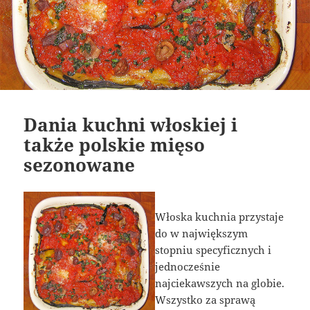
Dania kuchni włoskiej i
także polskie mięso
sezonowane
Włoska kuchnia przystaje
do w największym
stopniu specyficznych i
jednocześnie
najciekawszych na globie.
Wszystko za sprawą