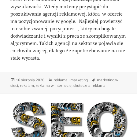
wyszukiwarki. Wtedy możemy przystąpić do
poszukiwania agencji reklamowej, która w ofercie
ma pozycjonowanie w google. Najlepiej powierzyć
to osobie zwanej: pozycjoner , który ma bogate
doświadczanie i wyniki z praca ze skomplikowanym
algorytmem. Takich agencji na sektorze pojawia się
co chwila więcej, dlatego że zapotrzebowanie na nie
stale wyrasta.
Data
Kategorie
Tagi
16 sierpnia 2020
reklama i marketing
marketing w
publikacji
sieci
,
rekalam
,
reklama w internecie
,
skuteczna reklama