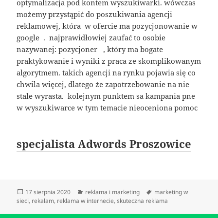
optymalizacja pod kontem wyszukiwarki. wówczas
możemy przystąpić do poszukiwania agencji
reklamowej, która w ofercie ma pozycjonowanie w
google . najprawidłowiej zaufać to osobie
nazywanej: pozycjoner , który ma bogate
praktykowanie i wyniki z praca ze skomplikowanym
algorytmem. takich agencji na rynku pojawia się co
chwila więcej, dlatego że zapotrzebowanie na nie
stale wyrasta. kolejnym punktem sa kampania pne
w wyszukiwarce w tym temacie nieoceniona pomoc
specjalista Adwords Proszowice
Data
Kategorie
Tagi
17 sierpnia 2020
reklama i marketing
marketing w
publikacji
sieci
,
rekalam
,
reklama w internecie
,
skuteczna reklama