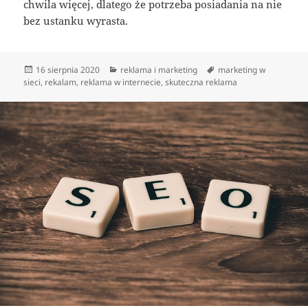
chwila więcej, dlatego że potrzeba posiadania na nie
bez ustanku wyrasta.
Data
Kategorie
Tagi
16 sierpnia 2020
reklama i marketing
marketing w
publikacji
sieci
,
rekalam
,
reklama w internecie
,
skuteczna reklama