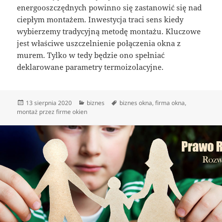
energooszczędnych powinno się zastanowić się nad
ciepłym montażem. Inwestycja traci sens kiedy
wybierzemy tradycyjną metodę montażu. Kluczowe
jest właściwe uszczelnienie połączenia okna z
murem. Tylko w tedy będzie ono spełniać
deklarowane parametry termoizolacyjne.
Data
Kategorie
Tagi
13 sierpnia 2020
biznes
biznes okna
,
firma okna
,
publikacji
montaż przez firme okien