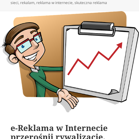
publikacji
sieci
,
rekalam
,
reklama w internecie
,
skuteczna reklama
e-Reklama w Internecie
przerośnij rywalizację.