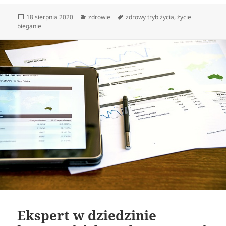
Data
Kategorie
Tagi
18 sierpnia 2020
zdrowie
zdrowy tryb życia
,
życie
publikacji
bieganie
Ekspert w dziedzinie