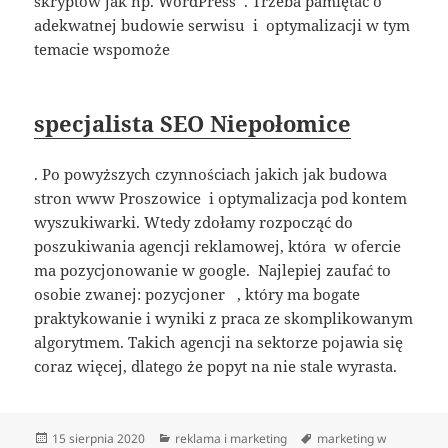
skryptów jak np. WordPress . Trzeba pamiętać o
adekwatnej budowie serwisu i optymalizacji w tym
temacie wspomoże
specjalista SEO Niepołomice
. Po powyższych czynnościach jakich jak budowa
stron www Proszowice i optymalizacja pod kontem
wyszukiwarki. Wtedy zdołamy rozpocząć do
poszukiwania agencji reklamowej, która w ofercie
ma pozycjonowanie w google. Najlepiej zaufać to
osobie zwanej: pozycjoner , który ma bogate
praktykowanie i wyniki z praca ze skomplikowanym
algorytmem. Takich agencji na sektorze pojawia się
coraz więcej, dlatego że popyt na nie stale wyrasta.
Data
Kategorie
Tagi
15 sierpnia 2020
reklama i marketing
marketing w