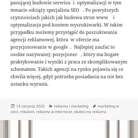
pasującej budowie serwisu i optymalizacji w tym
temacie odciąży specjalista SEO . Po powyższych
czynnościach jakich jak budowa stron www i
optymalizacja pod kontem wyszukiwarki. W takim
przypadku możemy przystąpić do poszukiwania
agencji reklamowej, która w ofercie ma
pozycjonowanie w google . Najlepiej zaufać to
osobie nazywanej: pozycjoner , który ma bogate
praktykowanie i wyniki z praca ze skomplikowanym
schematem. Takich agencji na rynku pojawia się co
chwila więcej, gdyż potrzeba posiadania na nie bez
ustanku wyrasta.
Data
Kategorie
Tagi
14 sierpnia 2020
reklama i marketing
marketing w
publikacji
sieci
,
rekalam
,
reklama w internecie
,
skuteczna reklama