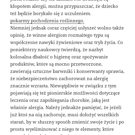
kłopotem alergii, można przypuszczać, że dziecko
też będzie borykało się z uczuleniem.
pokarmy pochodzenia roślinnego.
Niemniej jednak coraz częściej usłyszeć wolno także
opinię, że winne alergiom rozmaitego typu są
współczesne nawyki żywieniowe oraz tryb życia. Co
poniektórzy naukowcy twierdzą, że nazbyt
kolosalna dbałość o higienę oraz spożywanie
produktów, które są mocno przetworzone,
zawierają sztuczne barwniki i konserwanty sprawia,
że niebezpieczeństwo zachorowań na alergię
znacznie wzrasta. Niewątpliwie w związku z tym
pojawiają się też pionierskie możliwości dotyczące
leczenia oraz zapobiegania chorobie, jaką jest
właśnie alergia. Należy jednakże pamiętać, że jeżeli
już ktoś na nią zachoruje, musi dołożyć wszelkich
starań, by w słuszny sposób zmienić swoje życie i po
prostu wyeliminować z niego te elementy, które