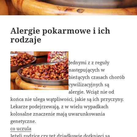
Alergie pokarmowe i ich
rodzaje
Jednymi z z reguły
następujących w
bieżących czasach chorób
cywilizacyjnych są
alergie. Wciąż nie od
końca nie ulega wątpliwości, jakie są ich przyczyny.
Lekarze podejrzewają, z w wielu wypadkach
kolosalne znaczenie mają uwarunkowania
genetyczne.
co uczula
Jeżeli rodzice czy też dziadkowie dotknięci są