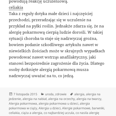
powodują reakcję uczuleniową.
celiakia
Taka z reguły dotyka małe dzieci i najczęściej
przechodzi, przeradzając się w uczulenie na
przykład na pyłki roślin. Jednakże zdarza się, że na
alergię pokarmową cierpią ludzie dorośli. W takiej
sytuacji choroba ta staje się nadzwyczaj groźna,
bowiem podanie szkodliwego artykułu nawet w
niewielkich ilościach może w skrajnych wypadkach
powodować nawet wstrząs anafilaktyczny, jaki
stanowi bezpośrednie zagrożenie dla życia. Dlatego
osoby dotknięte alergią pokarmową musza
nadzwyczaj uważać na to, co jedzą.
Data
Kategorie
Tagi
7 listopada 2015
uroda
,
zdrowie
alergia
,
alergia na
publikacji
jedzenie
,
alergia na nabiał
,
alergia na orzechy
,
alergia na twarzy
,
Alergia pokarmowa
,
alergia pokarmowa u dzieci
,
alergia
pokarmowa w ciąży
,
Alergia u dzieci
,
Alergie pokarmowe
,
barwniki
,
celiakia
,
ciąża a alergia
,
co najbardziej uczula
,
co nasila alergię