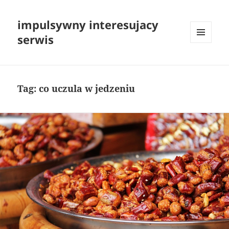
impulsywny interesujacy
serwis
MENU
I
WIDGETY
Tag:
co uczula w jedzeniu