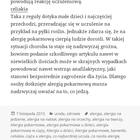
powodują reakcję uczuleniową.
celiakia
Taka z reguły dotyka małe dzieci i najczęściej
przechodzi, przeradzając się w uczulenie na
przykład na pyłki roślin. Jednakże zdarza się, że na
alergię pokarmową cierpią ludzie dorośli. W takiej
sytuacji choroba ta staje się nadzwyczaj groźna,
bowiem podanie szkodliwego artykułu nawet w
niewielkich ilościach może w skrajnych wypadkach
powodować nawet wstrząs anafilaktyczny, jaki
stanowi bezpośrednie zagrożenie dla życia. Dlatego
osoby dotknięte alergią pokarmową musza
nadzwyczaj uważać na to, co jedzą.
Data
Kategorie
Tagi
7 listopada 2015
uroda
,
zdrowie
alergia
,
alergia na
publikacji
jedzenie
,
alergia na nabiał
,
alergia na orzechy
,
alergia na twarzy
,
Alergia pokarmowa
,
alergia pokarmowa u dzieci
,
alergia
pokarmowa w ciąży
,
Alergia u dzieci
,
Alergie pokarmowe
,
barwniki
,
celiakia
,
ciąża a alergia
,
co najbardziej uczula
,
co nasila alergię