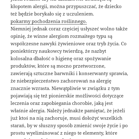
kłopotem alergii, można przypuszczać, że dziecko
też będzie borykało się z uczuleniem.
pokarmy pochodzenia roślinnego.
Niemniej jednak coraz częściej usłyszeć wolno także
opinię, że winne alergiom rozmaitego typu są
współczesne nawyki żywieniowe oraz tryb życia. Co
poniektórzy naukowcy twierdzą, że nazbyt
kolosalna dbałość o higienę oraz spożywanie
produktów, które są mocno przetworzone,
zawierają sztuczne barwniki i konserwanty sprawia,
że niebezpieczeństwo zachorowań na alergię
znacznie wzrasta. Niewątpliwie w związku z tym
pojawiają się też pionierskie możliwości dotyczące
leczenia oraz zapobiegania chorobie, jaką jest
właśnie alergia. Należy jednakże pamiętać, że jeżeli
już ktoś na nią zachoruje, musi dołożyć wszelkich
starań, by w słuszny sposób zmienić swoje życie i po
prostu wyeliminować z niego te elementy, które