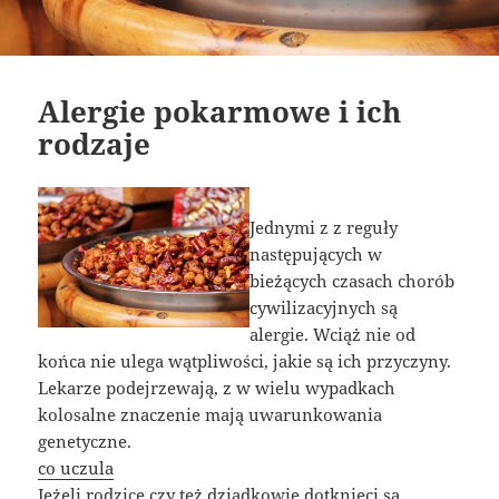
Alergie pokarmowe i ich
rodzaje
Jednymi z z reguły
następujących w
bieżących czasach chorób
cywilizacyjnych są
alergie. Wciąż nie od
końca nie ulega wątpliwości, jakie są ich przyczyny.
Lekarze podejrzewają, z w wielu wypadkach
kolosalne znaczenie mają uwarunkowania
genetyczne.
co uczula
Jeżeli rodzice czy też dziadkowie dotknięci są