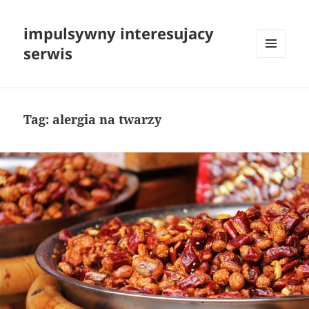
impulsywny interesujacy
serwis
MENU
I
WIDGETY
Tag:
alergia na twarzy