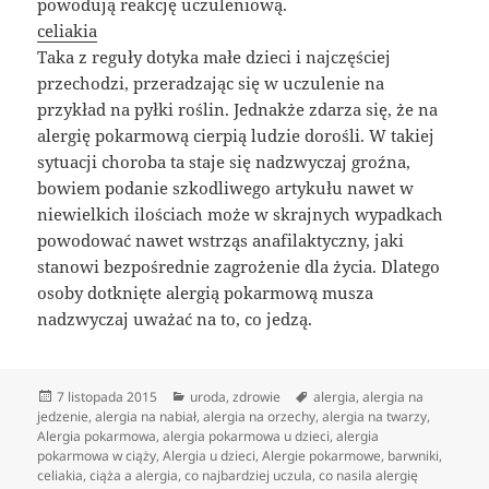
powodują reakcję uczuleniową.
celiakia
Taka z reguły dotyka małe dzieci i najczęściej
przechodzi, przeradzając się w uczulenie na
przykład na pyłki roślin. Jednakże zdarza się, że na
alergię pokarmową cierpią ludzie dorośli. W takiej
sytuacji choroba ta staje się nadzwyczaj groźna,
bowiem podanie szkodliwego artykułu nawet w
niewielkich ilościach może w skrajnych wypadkach
powodować nawet wstrząs anafilaktyczny, jaki
stanowi bezpośrednie zagrożenie dla życia. Dlatego
osoby dotknięte alergią pokarmową musza
nadzwyczaj uważać na to, co jedzą.
Data
Kategorie
Tagi
7 listopada 2015
uroda
,
zdrowie
alergia
,
alergia na
publikacji
jedzenie
,
alergia na nabiał
,
alergia na orzechy
,
alergia na twarzy
,
Alergia pokarmowa
,
alergia pokarmowa u dzieci
,
alergia
pokarmowa w ciąży
,
Alergia u dzieci
,
Alergie pokarmowe
,
barwniki
,
celiakia
,
ciąża a alergia
,
co najbardziej uczula
,
co nasila alergię