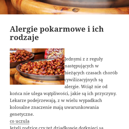
Alergie pokarmowe i ich
rodzaje
Jednymi z z reguły
następujących w
bieżących czasach chorób
cywilizacyjnych są
alergie. Wciąż nie od
końca nie ulega wątpliwości, jakie są ich przyczyny.
Lekarze podejrzewają, z w wielu wypadkach
kolosalne znaczenie mają uwarunkowania
genetyczne.
co uczula
Jeżeli rodzice czy też dziadkowie dotknięci są