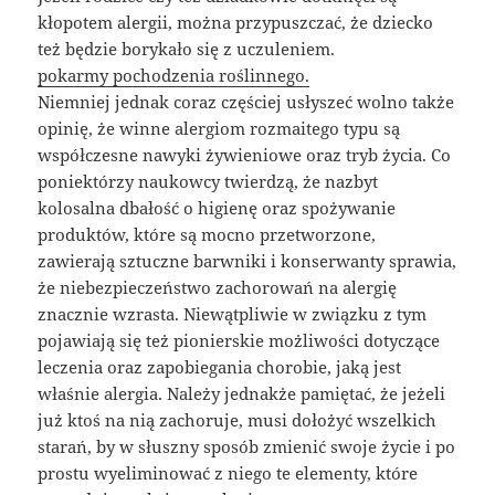
kłopotem alergii, można przypuszczać, że dziecko
też będzie borykało się z uczuleniem.
pokarmy pochodzenia roślinnego.
Niemniej jednak coraz częściej usłyszeć wolno także
opinię, że winne alergiom rozmaitego typu są
współczesne nawyki żywieniowe oraz tryb życia. Co
poniektórzy naukowcy twierdzą, że nazbyt
kolosalna dbałość o higienę oraz spożywanie
produktów, które są mocno przetworzone,
zawierają sztuczne barwniki i konserwanty sprawia,
że niebezpieczeństwo zachorowań na alergię
znacznie wzrasta. Niewątpliwie w związku z tym
pojawiają się też pionierskie możliwości dotyczące
leczenia oraz zapobiegania chorobie, jaką jest
właśnie alergia. Należy jednakże pamiętać, że jeżeli
już ktoś na nią zachoruje, musi dołożyć wszelkich
starań, by w słuszny sposób zmienić swoje życie i po
prostu wyeliminować z niego te elementy, które