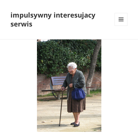
impulsywny interesujacy
serwis
MENU
I
WIDGETY