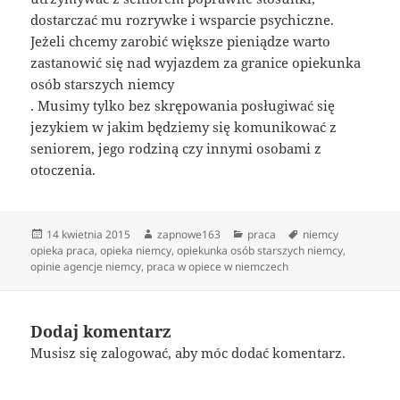
dostarczać mu rozrywke i wsparcie psychiczne.
Jeżeli chcemy zarobić większe pieniądze warto
zastanowić się nad wyjazdem za granice opiekunka
osób starszych niemcy
. Musimy tylko bez skrępowania posługiwać się
jezykiem w jakim będziemy się komunikować z
seniorem, jego rodziną czy innymi osobami z
otoczenia.
Data
Autor
Kategorie
Tagi
14 kwietnia 2015
zapnowe163
praca
niemcy
publikacji
opieka praca
,
opieka niemcy
,
opiekunka osób starszych niemcy
,
opinie agencje niemcy
,
praca w opiece w niemczech
Dodaj komentarz
Musisz się
zalogować
, aby móc dodać komentarz.