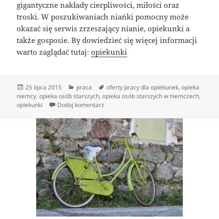
gigantyczne nakłady cierpliwości, miłości oraz
troski. W poszukiwaniach niańki pomocny może
okazać się serwis zrzeszający nianie, opiekunki a
także gosposie. By dowiedzieć się więcej informacji
warto zaglądać tutaj:
opiekunki
Data
Kategorie
Tagi
25 lipca 2015
praca
oferty pracy dla opiekunek
,
opieka
publikacji
niemcy
,
opieka osób starszych
,
opieka osób starszych w niemczech
,
do Portal dla opiekunek – idealne miejsce 
opiekunki
Dodaj komentarz