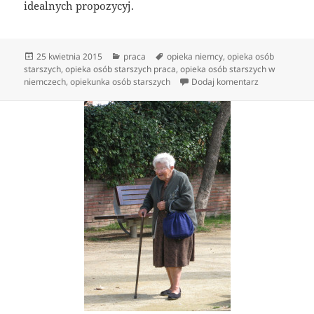
idealnych propozycyj.
Data
Kategorie
Tagi
25 kwietnia 2015
praca
opieka niemcy
,
opieka osób
publikacji
starszych
,
opieka osób starszych praca
,
opieka osób starszych w
do Praca opie
niemczech
,
opiekunka osób starszych
Dodaj komentarz