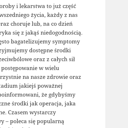
oroby i lekarstwa to już część
wszedniego życia, każdy z nas
eraz choruje lub, na co dzień
ryka się z jakąś niedogodnością.
ęsto bagatelizujemy symptomy
zyjmujemy dostępne środki
zeciwbólowe oraz z całych sił
ie postępowanie w wielu
rzystnie na nasze zdrowie oraz
tadium jakiejś poważnej
 poinformowani, że gdybyśmy
zne środki jak operacja, jaka
bne. Czasem wystarczy
wy – poleca się popularną