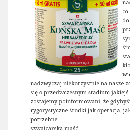
na
co
do
pr
sy
śr
sta
kł
wi
nadzwyczaj niekorzystnie na nasze z
się o przedwczesnym stadium jakiejś
zostajemy poinformowani, że gdybyśmy
rygorystyczne środki jak operacja, ja
potrzebne.
szwajcarska maść