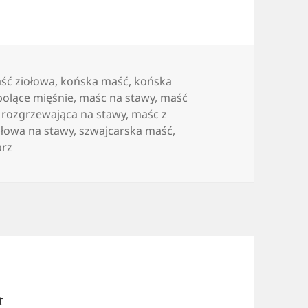
ść ziołowa
,
końska maść
,
końska
bolące mięśnie
,
maśc na stawy
,
maść
 rozgrzewająca na stawy
,
maśc z
ołowa na stawy
,
szwajcarska maść
,
do Co to jest końska maść oraz w jaki sposób funkcjonuj
arz