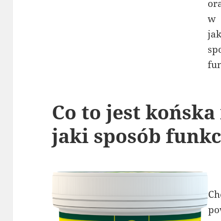
Co to jest końska
jaki sposób funk
Ch
po