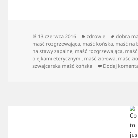
Data
Kategorie
Tagi
13 czerwca 2016
zdrowie
dobra ma
publikacji
maść rozgrzewająca
,
maść końska
,
maść na 
na stawy zapalne
,
maść rozgrzewająca
,
maść
olejkami eterycznymi
,
maść ziołowa
,
maśc zi
szwajcarska maść końska
Dodaj koment