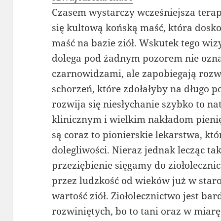
Czasem wystarczy wcześniejsza terapi
się kultową końską maść, która dosko
maść na bazie ziół. Wskutek tego wi
dolega pod żadnym pozorem nie oznac
czarnowidzami, ale zapobiegają roz
schorzeń, które zdołałyby na długo
rozwija się niesłychanie szybko to n
klinicznym i wielkim nakładom pie
są coraz to pionierskie lekarstwa, kt
dolegliwości. Nieraz jednak lecząc ta
przeziębienie sięgamy do ziołoleczni
przez ludzkość od wieków już w star
wartość ziół. Ziołolecznictwo jest ba
rozwiniętych, bo to tani oraz w mia