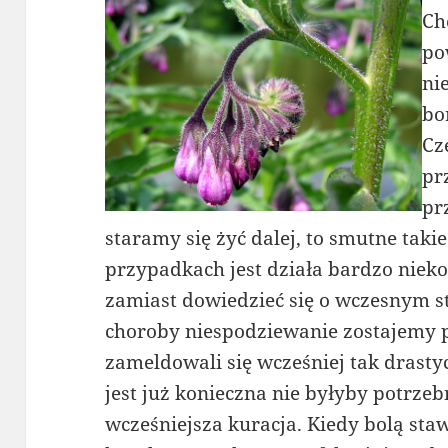
Ch
po
ni
bo
Cz
pr
pr
staramy się żyć dalej, to smutne tak
przypadkach jest działa bardzo nieko
zamiast dowiedzieć się o wczesnym s
choroby niespodziewanie zostajemy
zameldowali się wcześniej tak drastyc
jest już konieczna nie byłyby potrze
wcześniejsza kuracja. Kiedy bolą sta