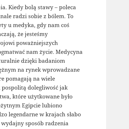
a. Kiedy bolą stawy – poleca
nale radzi sobie z bólem. To
zyty u medyka, gdy nam coś
zają, że jesteśmy
wojowi poważniejszych
 pogmatwać nam życie. Medycyna
aturalnie dzięki badaniom
niężnym na rynek wprowadzane
óre pomagają na wiele
k pospolitą dolegliwość jak
ctwa, które użytkowane było
ożytnym Egipcie lubiono
rdzo legendarne w krajach słabo
rę wydajny sposób radzenia