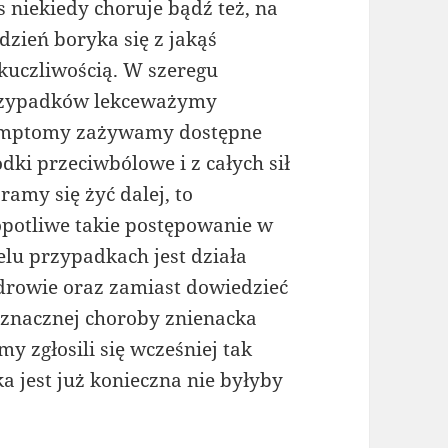
s niekiedy choruje bądź też, na
 dzień boryka się z jakąś
kuczliwością. W szeregu
zypadków lekceważymy
mptomy zażywamy dostępne
odki przeciwbólowe i z całych sił
ramy się żyć dalej, to
opotliwe takie postępowanie w
elu przypadkach jest działa
drowie oraz zamiast dowiedzieć
 znacznej choroby znienacka
 zgłosili się wcześniej tak
ka jest już konieczna nie byłyby