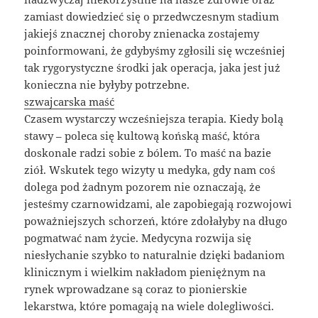
zamiast dowiedzieć się o przedwczesnym stadium
jakiejś znacznej choroby znienacka zostajemy
poinformowani, że gdybyśmy zgłosili się wcześniej
tak rygorystyczne środki jak operacja, jaka jest już
konieczna nie byłyby potrzebne.
szwajcarska maść
Czasem wystarczy wcześniejsza terapia. Kiedy bolą
stawy – poleca się kultową końską maść, która
doskonale radzi sobie z bólem. To maść na bazie
ziół. Wskutek tego wizyty u medyka, gdy nam coś
dolega pod żadnym pozorem nie oznaczają, że
jesteśmy czarnowidzami, ale zapobiegają rozwojowi
poważniejszych schorzeń, które zdołałyby na długo
pogmatwać nam życie. Medycyna rozwija się
niesłychanie szybko to naturalnie dzięki badaniom
klinicznym i wielkim nakładom pieniężnym na
rynek wprowadzane są coraz to pionierskie
lekarstwa, które pomagają na wiele dolegliwości.