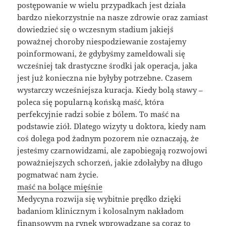
postępowanie w wielu przypadkach jest działa
bardzo niekorzystnie na nasze zdrowie oraz zamiast
dowiedzieć się o wczesnym stadium jakiejś
poważnej choroby niespodziewanie zostajemy
poinformowani, że gdybyśmy zameldowali się
wcześniej tak drastyczne środki jak operacja, jaka
jest już konieczna nie byłyby potrzebne. Czasem
wystarczy wcześniejsza kuracja. Kiedy bolą stawy –
poleca się popularną końską maść, która
perfekcyjnie radzi sobie z bólem. To maść na
podstawie ziół. Dlatego wizyty u doktora, kiedy nam
coś dolega pod żadnym pozorem nie oznaczają, że
jesteśmy czarnowidzami, ale zapobiegają rozwojowi
poważniejszych schorzeń, jakie zdołałyby na długo
pogmatwać nam życie.
maść na bolące mięśnie
Medycyna rozwija się wybitnie prędko dzięki
badaniom klinicznym i kolosalnym nakładom
finansowym na rynek wprowadzane są coraz to