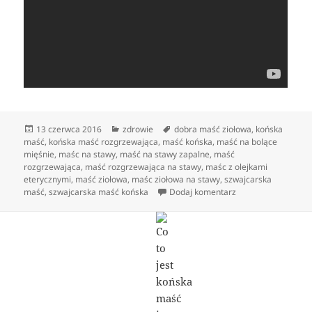
Data
Kategorie
Tagi
13 czerwca 2016
zdrowie
dobra maść ziołowa
,
końska
publikacji
maść
,
końska maść rozgrzewająca
,
maść końska
,
maść na bolące
mięśnie
,
maśc na stawy
,
maść na stawy zapalne
,
maść
rozgrzewająca
,
maść rozgrzewająca na stawy
,
maśc z olejkami
eterycznymi
,
maść ziołowa
,
maśc ziołowa na stawy
,
szwajcarska
do Co to jest końsk
maść
,
szwajcarska maść końska
Dodaj komentarz