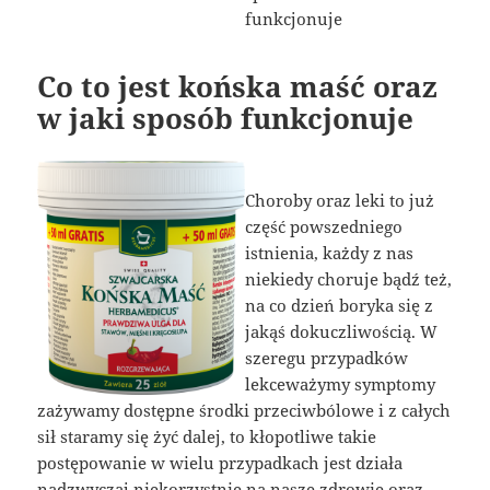
Co to jest końska maść oraz
w jaki sposób funkcjonuje
Choroby oraz leki to już
część powszedniego
istnienia, każdy z nas
niekiedy choruje bądź też,
na co dzień boryka się z
jakąś dokuczliwością. W
szeregu przypadków
lekceważymy symptomy
zażywamy dostępne środki przeciwbólowe i z całych
sił staramy się żyć dalej, to kłopotliwe takie
postępowanie w wielu przypadkach jest działa
nadzwyczaj niekorzystnie na nasze zdrowie oraz