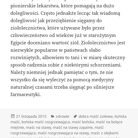
pionierskie lekarstwa, które pomagają na dużo
dolegliwości. Często jednakże lecząc tak wiadomą
dolegliwość jak przeziębienie sięgamy do
ziołolecznictwa, które używane było przez
człowieczeństwo od wieków już w starożytnym
Egipcie doceniano wartość ziół. Ziołolecznictwo jest
niezwykle popularne w państwach słabo
rozwiniętych, albowiem to tani i w miarę skuteczny
sposób radzenia sobie z niektórymi schorzeniami.
Należy niemniej jednak pamiętać o tym, że nie
wszystko da się wyleczyć za pomocą medycyny
naturalnej czasami trzeba sięgnąć po silniejsze
farmaceutyki.
Data
Kategorie
Tagi
21 listopada 2015
zdrowie
dobra maść ziołowa
,
końska
publikacji
maść
,
końska maść rozgrzewająca
,
maść końska
,
maść na bolące
mięśnie
,
maśc na stawy
,
maść na stawy zapalne
,
maść
rozgrzewająca
,
maść rozgrzewająca na stawy
,
maśc z olejkami