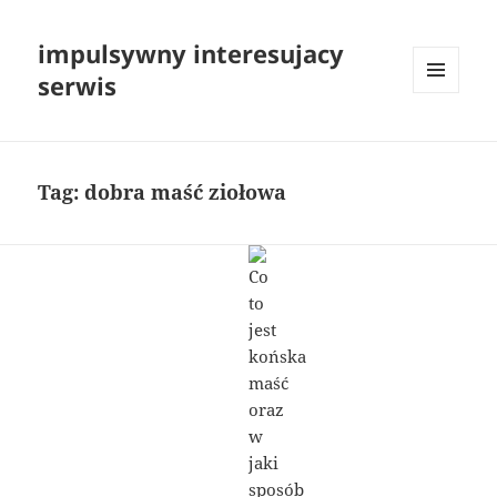
impulsywny interesujacy
serwis
MENU
I
WIDGETY
Tag:
dobra maść ziołowa