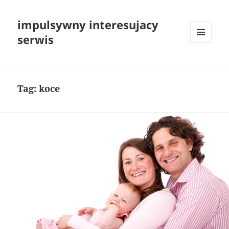
impulsywny interesujacy
serwis
MENU
I
WIDGETY
Tag:
koce