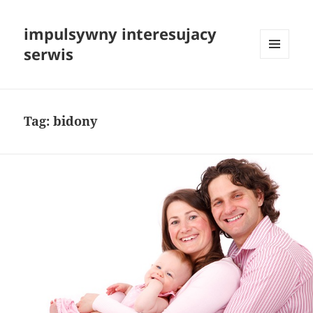
impulsywny interesujacy
serwis
MENU
I
WIDGETY
Tag:
bidony