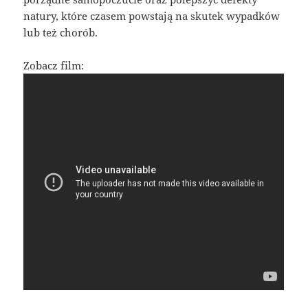
natury, które czasem powstają na skutek wypadków
lub też chorób.
Zobacz film: