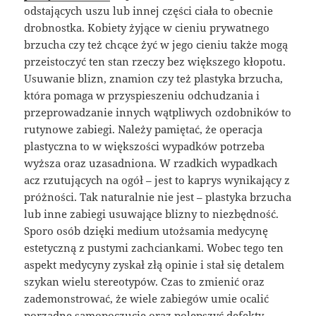
odstających uszu lub innej części ciała to obecnie
drobnostka. Kobiety żyjące w cieniu prywatnego
brzucha czy też chcące żyć w jego cieniu także mogą
przeistoczyć ten stan rzeczy bez większego kłopotu.
Usuwanie blizn, znamion czy też plastyka brzucha,
która pomaga w przyspieszeniu odchudzania i
przeprowadzanie innych wątpliwych ozdobników to
rutynowe zabiegi. Należy pamiętać, że operacja
plastyczna to w większości wypadków potrzeba
wyższa oraz uzasadniona. W rzadkich wypadkach
acz rzutujących na ogół – jest to kaprys wynikający z
próżności. Tak naturalnie nie jest – plastyka brzucha
lub inne zabiegi usuwające blizny to niezbędność.
Sporo osób dzięki medium utożsamia medycynę
estetyczną z pustymi zachciankami. Wobec tego ten
aspekt medycyny zyskał złą opinie i stał się detalem
szykan wielu stereotypów. Czas to zmienić oraz
zademonstrować, że wiele zabiegów umie ocalić
porządne samopoczucie oraz polepszyć defekty