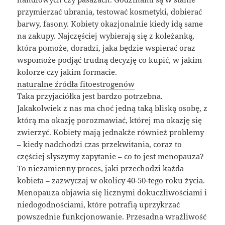
przymierzać ubrania, testować kosmetyki, dobierać
barwy, fasony. Kobiety okazjonalnie kiedy idą same
na zakupy. Najczęściej wybierają się z koleżanką,
która pomoże, doradzi, jaka będzie wspierać oraz
wspomoże podjąć trudną decyzję co kupić, w jakim
kolorze czy jakim formacie.
naturalne źródła fitoestrogenów
Taka przyjaciółka jest bardzo potrzebna.
Jakakolwiek z nas ma choć jedną taką bliską osobę, z
którą ma okazję porozmawiać, której ma okazję się
zwierzyć. Kobiety mają jednakże również problemy
– kiedy nadchodzi czas przekwitania, coraz to
częściej słyszymy zapytanie – co to jest menopauza?
To niezamienny proces, jaki przechodzi każda
kobieta – zazwyczaj w okolicy 40-50-tego roku życia.
Menopauza objawia się licznymi dokuczliwościami i
niedogodnościami, które potrafią uprzykrzać
powszednie funkcjonowanie. Przesadna wrażliwość