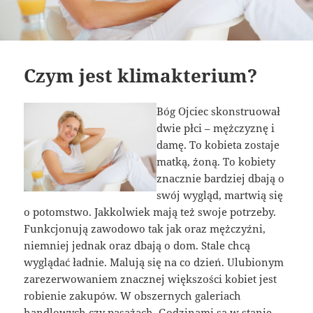
Czym jest klimakterium?
Bóg Ojciec skonstruował
dwie płci – mężczyznę i
damę. To kobieta zostaje
matką, żoną. To kobiety
znacznie bardziej dbają o
swój wygląd, martwią się
o potomstwo. Jakkolwiek mają też swoje potrzeby.
Funkcjonują zawodowo tak jak oraz mężczyźni,
niemniej jednak oraz dbają o dom. Stale chcą
wyglądać ładnie. Malują się na co dzień. Ulubionym
zarezerwowaniem znacznej większości kobiet jest
robienie zakupów. W obszernych galeriach
handlowych czy pasażach. Godzinami są w stanie