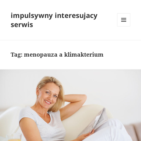
impulsywny interesujacy
serwis
MENU
I
WIDGETY
Tag:
menopauza a klimakterium