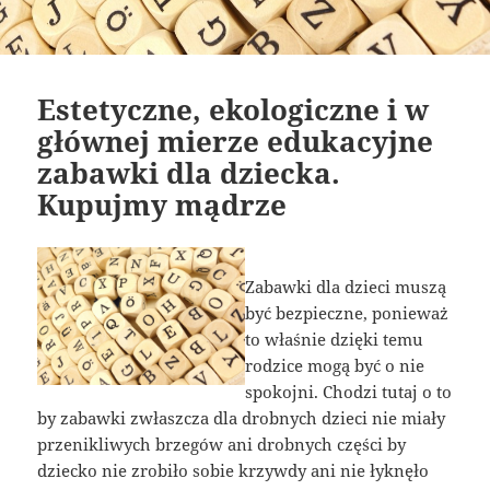
Estetyczne, ekologiczne i w
głównej mierze edukacyjne
zabawki dla dziecka.
Kupujmy mądrze
Zabawki dla dzieci muszą
być bezpieczne, ponieważ
to właśnie dzięki temu
rodzice mogą być o nie
spokojni. Chodzi tutaj o to
by zabawki zwłaszcza dla drobnych dzieci nie miały
przenikliwych brzegów ani drobnych części by
dziecko nie zrobiło sobie krzywdy ani nie łyknęło