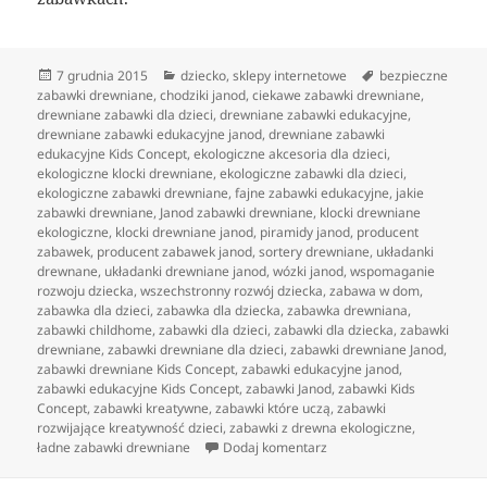
Data
Kategorie
Tagi
7 grudnia 2015
dziecko
,
sklepy internetowe
bezpieczne
publikacji
zabawki drewniane
,
chodziki janod
,
ciekawe zabawki drewniane
,
drewniane zabawki dla dzieci
,
drewniane zabawki edukacyjne
,
drewniane zabawki edukacyjne janod
,
drewniane zabawki
edukacyjne Kids Concept
,
ekologiczne akcesoria dla dzieci
,
ekologiczne klocki drewniane
,
ekologiczne zabawki dla dzieci
,
ekologiczne zabawki drewniane
,
fajne zabawki edukacyjne
,
jakie
zabawki drewniane
,
Janod zabawki drewniane
,
klocki drewniane
ekologiczne
,
klocki drewniane janod
,
piramidy janod
,
producent
zabawek
,
producent zabawek janod
,
sortery drewniane
,
układanki
drewnane
,
układanki drewniane janod
,
wózki janod
,
wspomaganie
rozwoju dziecka
,
wszechstronny rozwój dziecka
,
zabawa w dom
,
zabawka dla dzieci
,
zabawka dla dziecka
,
zabawka drewniana
,
zabawki childhome
,
zabawki dla dzieci
,
zabawki dla dziecka
,
zabawki
drewniane
,
zabawki drewniane dla dzieci
,
zabawki drewniane Janod
,
zabawki drewniane Kids Concept
,
zabawki edukacyjne janod
,
zabawki edukacyjne Kids Concept
,
zabawki Janod
,
zabawki Kids
Concept
,
zabawki kreatywne
,
zabawki które uczą
,
zabawki
rozwijające kreatywność dzieci
,
zabawki z drewna ekologiczne
,
do Estetyczne, ekologiczn
ładne zabawki drewniane
Dodaj komentarz