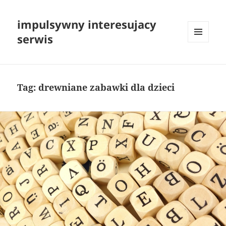
impulsywny interesujacy
serwis
MENU
I
WIDGETY
Tag:
drewniane zabawki dla dzieci