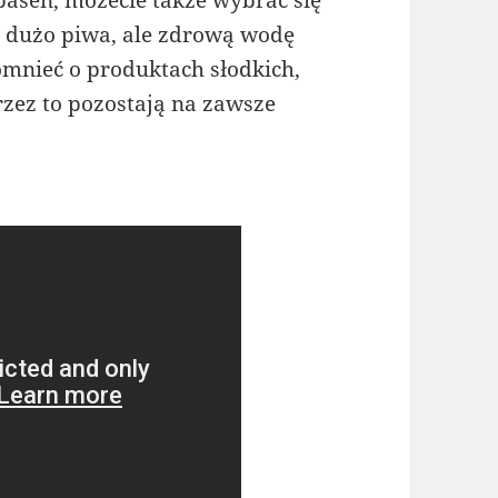
basen, możecie także wybrać się
yt dużo piwa, ale zdrową wodę
omnieć o produktach słodkich,
rzez to pozostają na zawsze