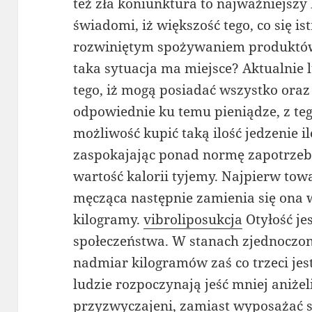
też zła koniunktura to najważniejszy
świadomi, iż większość tego, co się is
rozwiniętym spożywaniem produktó
taka sytuacja ma miejsce? Aktualnie 
tego, iż mogą posiadać wszystko ora
odpowiednie ku temu pieniądze, z t
możliwość kupić taką ilość jedzenie 
zaspokajając ponad normę zapotrze
wartość kalorii tyjemy. Najpierw to
męcząca następnie zamienia się ona w
kilogramy.
vibroliposukcja
Otyłość je
społeczeństwa. W stanach zjednoczony
nadmiar kilogramów zaś co trzeci jes
ludzie rozpoczynają jeść mniej aniżel
przyzwyczajeni, zamiast wyposażać s