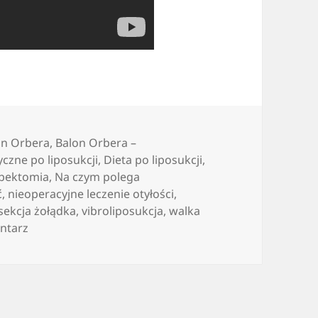
on Orbera
,
Balon Orbera –
yczne po liposukcji
,
Dieta po liposukcji
,
ipektomia
,
Na czym polega
ć
,
nieoperacyjne leczenie otyłości
,
sekcja żołądka
,
vibroliposukcja
,
walka
do Kuracja otyłości
ntarz