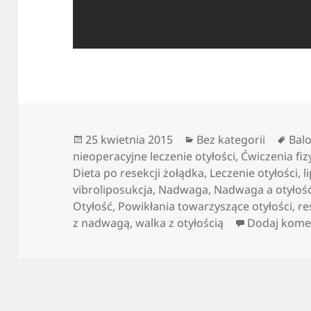
Data
Kategorie
Tagi
25 kwietnia 2015
Bez kategorii
Bal
publikacji
nieoperacyjne leczenie otyłości
,
Ćwiczenia fiz
Dieta po resekcji żołądka
,
Leczenie otyłości
,
l
vibroliposukcja
,
Nadwaga
,
Nadwaga a otyłoś
Otyłość
,
Powikłania towarzyszące otyłości
,
re
z nadwagą
,
walka z otyłością
Dodaj kome