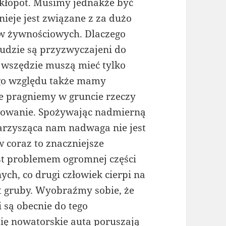
 kłopot. Musimy jednakże być
tnieje jest związane z za dużo
w żywnościowych. Dlaczego
ludzie są przyzwyczajeni do
z wszędzie muszą mieć tylko
ego względu także mamy
ile pragniemy w gruncie rzeczy
bowanie. Spożywając nadmierną
warzysząca nam nadwaga nie jest
 coraz to znaczniejsze
st problemem ogromnej części
ch, co drugi człowiek cierpi na
t gruby. Wyobraźmy sobie, że
i są obecnie do tego
ię nowatorskie auta poruszają