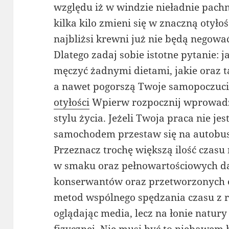
względu iż w windzie nieładnie pachnie
kilka kilo zmieni się w znaczną otyło
najbliżsi krewni już nie będą negować 
Dlatego zadaj sobie istotne pytanie: 
męczyć żadnymi dietami, jakie oraz t
a nawet pogorszą Twoje samopoczuc
otyłości
Wpierw rozpocznij wprowadz
stylu życia. Jeżeli Twoja praca nie jes
samochodem przestaw się na autobusy
Przeznacz trochę większą ilość czas
w smaku oraz pełnowartościowych dań
konserwantów oraz przetworzonych el
metod wspólnego spędzania czasu z r
oglądając media, lecz na łonie natur