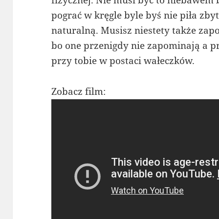
fizycznej. Nie musi być to niebawem 
pograć w kręgle byle byś nie piła zb
naturalną. Musisz niestety także zap
bo one przenigdy nie zapominają a p
przy tobie w postaci wałeczków.
Zobacz film: