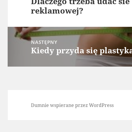
Dlaczego trzeba udac sie
Poprzedni
reklamowej?
wpis:
NASTĘPNY
Kiedy przyda się plastyk
Następny
wpis:
Dumnie wspierane przez WordPress