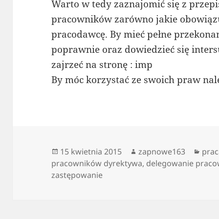
Warto w tedy zaznajomić się z przep
pracowników zarówno jakie obowiązu
pracodawcę. By mieć pełne przekonan
poprawnie oraz dowiedzieć się inters
zajrzeć na stronę : imp
By móc korzystać ze swoich praw nale
Data
Autor
Kate
15 kwietnia 2015
zapnowe163
prac
publikacji
pracowników dyrektywa
,
delegowanie praco
zastępowanie