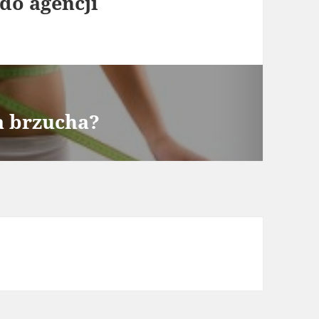
 do agencji
a brzucha?