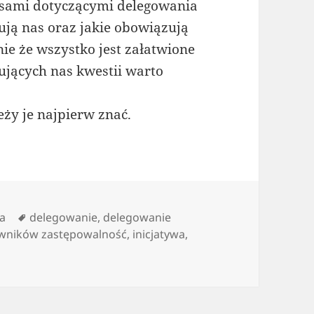
isami dotyczącymi delegowania
ją nas oraz jakie obowiązują
ie że wszystko jest załatwione
ujących nas kwestii warto
ży je najpierw znać.
gorie
Tagi
a
delegowanie
,
delegowanie
wników zastępowalność
,
inicjatywa
,