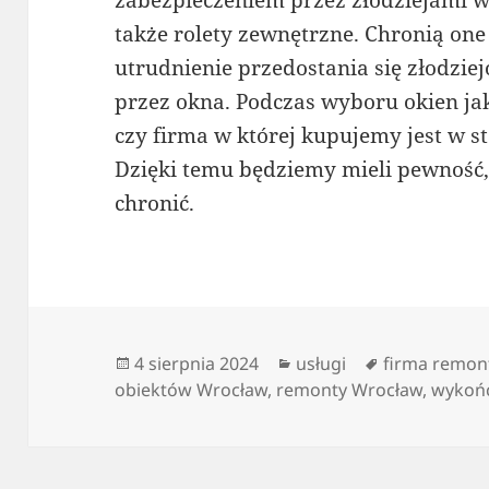
zabezpieczeniem przez złodziejami 
także rolety zewnętrzne. Chronią on
utrudnienie przedostania się złodzi
przez okna. Podczas wyboru okien jak
czy firma w której kupujemy jest w 
Dzięki temu będziemy mieli pewność
chronić.
Data
Kategorie
Tagi
4 sierpnia 2024
usługi
firma remo
publikacji
obiektów Wrocław
,
remonty Wrocław
,
wykońc