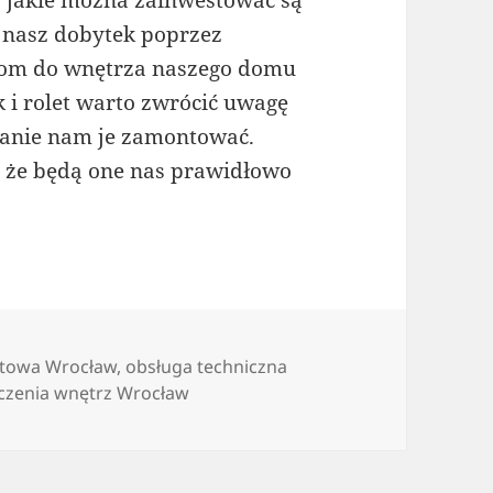
w jakie można zainwestować są
e nasz dobytek poprzez
ejom do wnętrza naszego domu
 i rolet warto zwrócić uwagę
stanie nam je zamontować.
, że będą one nas prawidłowo
ntowa Wrocław
,
obsługa techniczna
zenia wnętrz Wrocław