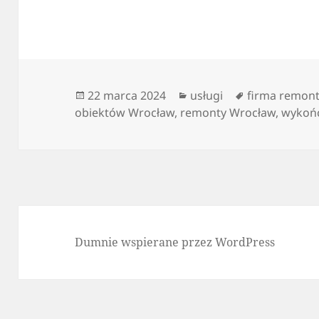
Data
Kategorie
Tagi
22 marca 2024
usługi
firma remon
publikacji
obiektów Wrocław
,
remonty Wrocław
,
wykońc
Dumnie wspierane przez WordPress