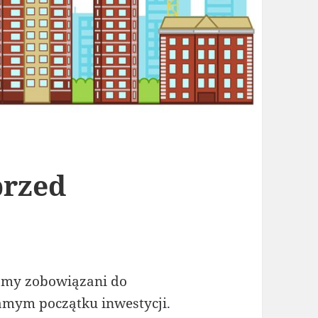
przed
śmy zobowiązani do
amym początku inwestycji.