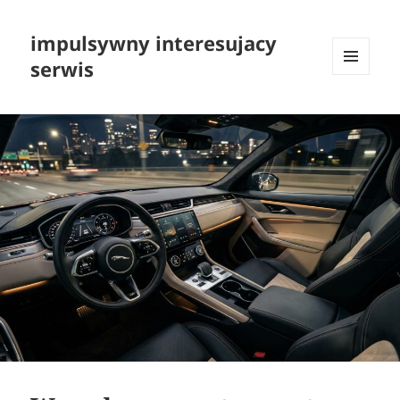
impulsywny interesujacy
serwis
MENU
I
WIDGETY