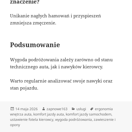
znaczenie?
Unikanie nagłych hamowań i przyspieszeń
zmniejsza zmęczenie.
Podsumowanie
Wygoda podróżowania zależy zarówno od stanu
technicznego auta, jak i nawyków kierowcy.
Warto regularnie analizować swoje nawyki oraz
stan pojazdu.
Data
Autor
Kategorie
Tagi
14 maja 2026
zapnowe163
usługi
ergonomia
publikacji
wnętrza auta
,
komfort jazdy auta
,
komfort jazdy samochodem
,
ustawienie fotela kierowcy
,
wygoda podróżowania
,
zawieszenie i
opony