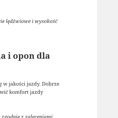
e lędźwiowe i wysokość
a i opon dla
 w jakości jazdy. Dobrze
wić komfort jazdy
zgodnie z zaleceniami