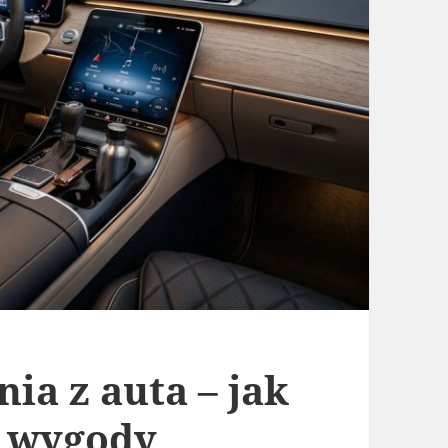
ia z auta – jak
 wygody