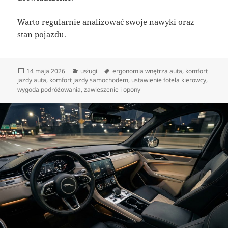
Warto regularnie analizować swoje nawyki oraz
stan pojazdu.
Data
Kategorie
Tagi
14 maja 2026
usługi
ergonomia wnętrza auta
,
komfort
publikacji
jazdy auta
,
komfort jazdy samochodem
,
ustawienie fotela kierowcy
,
wygoda podróżowania
,
zawieszenie i opony