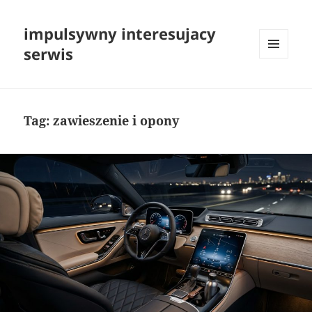
impulsywny interesujacy
serwis
MENU
I
WIDGETY
Tag:
zawieszenie i opony