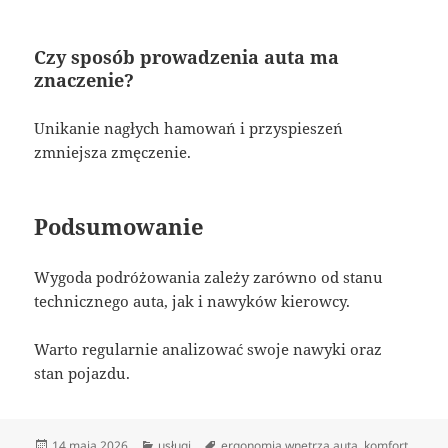
Czy sposób prowadzenia auta ma
znaczenie?
Unikanie nagłych hamowań i przyspieszeń
zmniejsza zmęczenie.
Podsumowanie
Wygoda podróżowania zależy zarówno od stanu
technicznego auta, jak i nawyków kierowcy.
Warto regularnie analizować swoje nawyki oraz
stan pojazdu.
Data
Kategorie
Tagi
14 maja 2026
usługi
ergonomia wnętrza auta
,
komfort