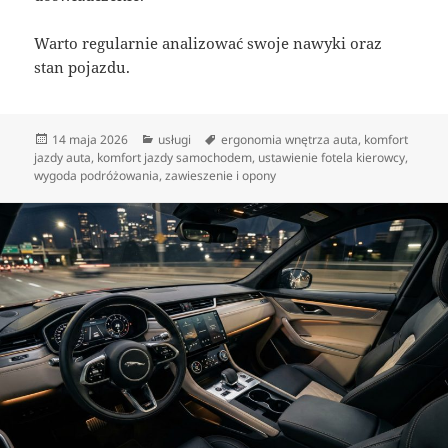
Warto regularnie analizować swoje nawyki oraz
stan pojazdu.
Data
Kategorie
Tagi
14 maja 2026
usługi
ergonomia wnętrza auta
,
komfort
publikacji
jazdy auta
,
komfort jazdy samochodem
,
ustawienie fotela kierowcy
,
wygoda podróżowania
,
zawieszenie i opony