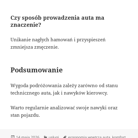
Czy sposób prowadzenia auta ma
znaczenie?
Unikanie nagłych hamowań i przyspieszeń
zmniejsza zmęczenie.
Podsumowanie
Wygoda podróżowania zależy zarówno od stanu
technicznego auta, jak i nawyków kierowcy.
Warto regularnie analizować swoje nawyki oraz
stan pojazdu.
Data
Kategorie
Tagi
14 maja 2026
usługi
ergonomia wnętrza auta
,
komfort