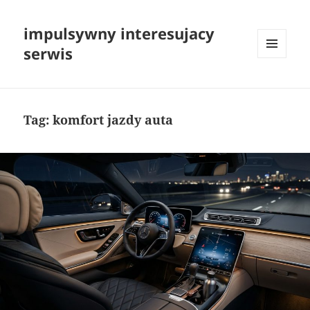
impulsywny interesujacy
serwis
MENU
I
WIDGETY
Tag:
komfort jazdy auta