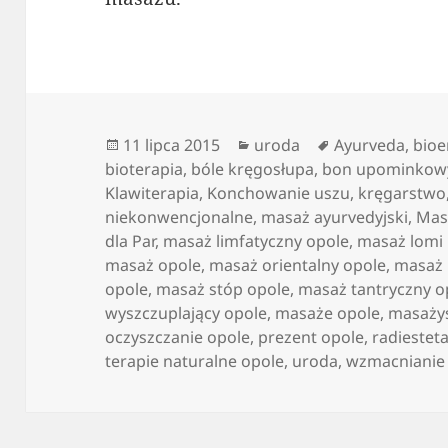
Data
Kategorie
Tagi
11 lipca 2015
uroda
Ayurveda
,
bioe
publikacji
bioterapia
,
bóle kręgosłupa
,
bon upominkow
Klawiterapia
,
Konchowanie uszu
,
kręgarstwo
niekonwencjonalne
,
masaż ayurvedyjski
,
Mas
dla Par
,
masaż limfatyczny opole
,
masaż lomi 
masaż opole
,
masaż orientalny opole
,
masaż 
opole
,
masaż stóp opole
,
masaż tantryczny o
wyszczuplający opole
,
masaże opole
,
masażys
oczyszczanie opole
,
prezent opole
,
radiestet
terapie naturalne opole
,
uroda
,
wzmacnianie 