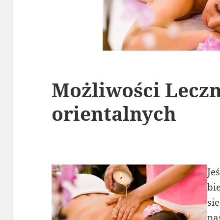
Możliwości Lecz
orientalnych
Je
bi
si
na