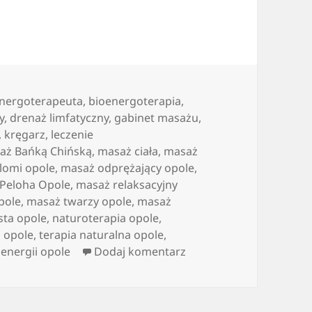
nergoterapeuta
,
bioenergoterapia
,
y
,
drenaż limfatyczny
,
gabinet masażu
,
,
kręgarz
,
leczenie
aż Bańką Chińską
,
masaż ciała
,
masaż
lomi opole
,
masaż odprężający opole
,
Peloha Opole
,
masaż relaksacyjny
pole
,
masaż twarzy opole
,
masaż
ta opole
,
naturoterapia opole
,
a opole
,
terapia naturalna opole
,
do Możliwości Lecznicz
energii opole
Dodaj komentarz