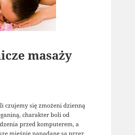
nicze masaży
śli czujemy się zmożeni dzienną
eganiną, charakter boli od
edzenia przed komputerem, a
sze mięśnie napadane są przez