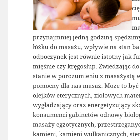
ci
mu
ma
przynajmniej jedną godziną spędzimy
łóżku do masażu, wpływie na stan ba
odpoczynek jest równie istotny jak f
mięśnie czy kręgosłup. Zwiedzając d
stanie w porozumieniu z masażystą 
pomocny dla nas masaż. Może to by
olejków eterycznych, ziołowych mate
wygładzający oraz energetyzujący skó
konsumenci gabinetów odnowy biologi
masaży egzotycznych, przestrzegany
kamieni, kamieni wulkanicznych, stem