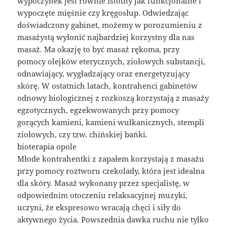
wypoczynek jest równie istotny jak funkcjonalne i
wypoczęte mięśnie czy kręgosłup. Odwiedzając
doświadczony gabinet, możemy w porozumieniu z
masażystą wyłonić najbardziej korzystny dla nas
masaż. Ma okazję to być masaż rękoma, przy
pomocy olejków eterycznych, ziołowych substancji,
odnawiający, wygładzający oraz energetyzujący
skórę. W ostatnich latach, kontrahenci gabinetów
odnowy biologicznej z rozkoszą korzystają z masaży
egzotycznych, egzekwowanych przy pomocy
gorących kamieni, kamieni wulkanicznych, stempli
ziołowych, czy tzw. chińskiej bańki.
bioterapia opole
Młode kontrahentki z zapałem korzystają z masażu
przy pomocy roztworu czekolady, która jest idealna
dla skóry. Masaż wykonany przez specjalistę, w
odpowiednim otoczeniu relaksacyjnej muzyki,
uczyni, że ekspresowo wracają chęci i siły do
aktywnego życia. Powszednia dawka ruchu nie tylko