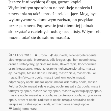
Jeszcze inni wybiorą długą, gorącą kąpiel.
Wyśmienitym sposobem na redukcję napięcia i
zmęczenia są także masaże relaksujące. Mogą być
wykonywane w domowym zaciszu, na przykład
przez partnera. Poprawnie jest niemniej jednak
skorzystać z rzetelnych usług specjalisty. W tym celu
można udać się do salonu masażu.
Data
Kategorie
Tagi
11 lipca 2015
uroda
Ayurveda
,
bioenergoterapeuta
,
publikacji
bioenergoterapia
,
bioterapia
,
bóle kręgosłupa
,
bon upominkowy
,
drenaż limfatyczny
,
gabinet masażu
,
Klawiterapia
,
Konchowanie
uszu
,
kręgarstwo
,
kręgarz
,
leczenie niekonwencjonalne
,
masaż
ayurvedyjski
,
Masaż Bańką Chińską
,
masaż ciała
,
masaż dla Par
,
masaż limfatyczny opole
,
masaż lomi lomi opole
,
masaż
odprężający opole
,
masaż opole
,
masaż orientalny opole
,
masaż
Peloha Opole
,
masaż relaksacyjny opole
,
masaż stóp opole
,
masaż
tantryczny opole
,
masaż twarzy opole
,
masaż wyszczuplający opole
,
masaże opole
,
masażysta opole
,
naturoterapia opole
,
oczyszczanie
opole
,
prezent opole
,
radiesteta opole
,
terapia naturalna opole
,
terapie naturalne opole
,
uroda
,
wzmacnianie energii opole
do Możliwości Lecznicze masaży orientalnych
Dodaj komentarz