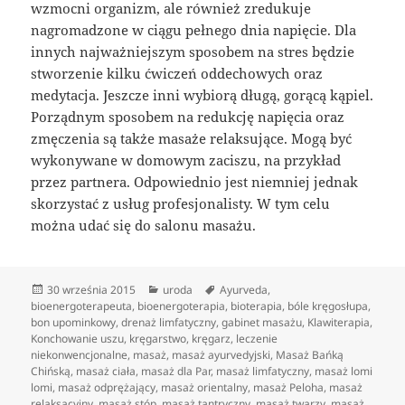
wzmocni organizm, ale również zredukuje
nagromadzone w ciągu pełnego dnia napięcie. Dla
innych najważniejszym sposobem na stres będzie
stworzenie kilku ćwiczeń oddechowych oraz
medytacja. Jeszcze inni wybiorą długą, gorącą kąpiel.
Porządnym sposobem na redukcję napięcia oraz
zmęczenia są także masaże relaksujące. Mogą być
wykonywane w domowym zaciszu, na przykład
przez partnera. Odpowiednio jest niemniej jednak
skorzystać z usług profesjonalisty. W tym celu
można udać się do salonu masażu.
Data
Kategorie
Tagi
30 września 2015
uroda
Ayurveda
,
publikacji
bioenergoterapeuta
,
bioenergoterapia
,
bioterapia
,
bóle kręgosłupa
,
bon upominkowy
,
drenaż limfatyczny
,
gabinet masażu
,
Klawiterapia
,
Konchowanie uszu
,
kręgarstwo
,
kręgarz
,
leczenie
niekonwencjonalne
,
masaż
,
masaż ayurvedyjski
,
Masaż Bańką
Chińską
,
masaż ciała
,
masaż dla Par
,
masaż limfatyczny
,
masaż lomi
lomi
,
masaż odprężający
,
masaż orientalny
,
masaż Peloha
,
masaż
relaksacyjny
,
masaż stóp
,
masaż tantryczny
,
masaż twarzy
,
masaż