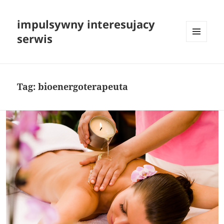
impulsywny interesujacy
serwis
MENU
I
WIDGETY
Tag:
bioenergoterapeuta