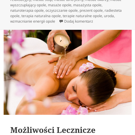
wyszczuplający opole
,
masaże opole
,
masażysta opole
,
naturoterapia opole
,
oczyszczanie opole
,
prezent opole
,
radiesteta
opole
,
terapia naturalna opole
,
terapie naturalne opole
,
uroda
,
do Właściwości relaksac
wzmacnianie energii opole
Dodaj komentarz
Możliwości Lecznicze