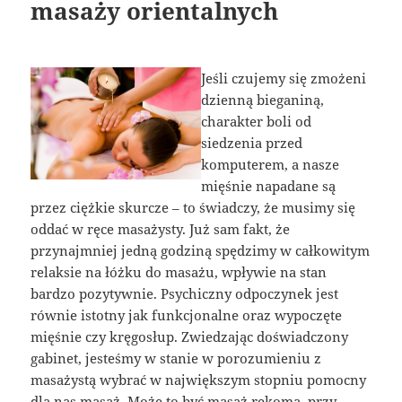
masaży orientalnych
Jeśli czujemy się zmożeni
dzienną bieganiną,
charakter boli od
siedzenia przed
komputerem, a nasze
mięśnie napadane są
przez ciężkie skurcze – to świadczy, że musimy się
oddać w ręce masażysty. Już sam fakt, że
przynajmniej jedną godziną spędzimy w całkowitym
relaksie na łóżku do masażu, wpływie na stan
bardzo pozytywnie. Psychiczny odpoczynek jest
równie istotny jak funkcjonalne oraz wypoczęte
mięśnie czy kręgosłup. Zwiedzając doświadczony
gabinet, jesteśmy w stanie w porozumieniu z
masażystą wybrać w największym stopniu pomocny
dla nas masaż. Może to być masaż rękoma, przy