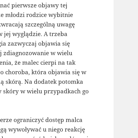
oznać pierwsze objawy tej
że młodzi rodzice wybitnie
zwracają szczególną uwagę
 jej wyglądzie. A trzeba
gia zazwyczaj objawia się
ej zdiagnozowanie w wielu
nia, że malec cierpi na tak
to choroba, która objawia się w
hą skórą. Na dodatek potomka
y skóry w wielu przypadkach go
ierze ograniczyć dostęp malca
ogą wywoływać u niego reakcję