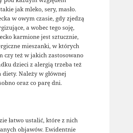
nny pod każdym względem
akie jak mleko, sery, masło.
ecka w owym czasie, gdy zjedzą
gizujące, a wobec tego soję,
iecko karmione jest sztucznie,
rgiczne mieszanki, w których
m czy też w jakich zastosowano
ku dzieci z alergią trzeba też
 diety. Należy w głównej
obno oraz co parę dni.
e łatwo ustalić, które z nich
danych objawów. Ewidentnie