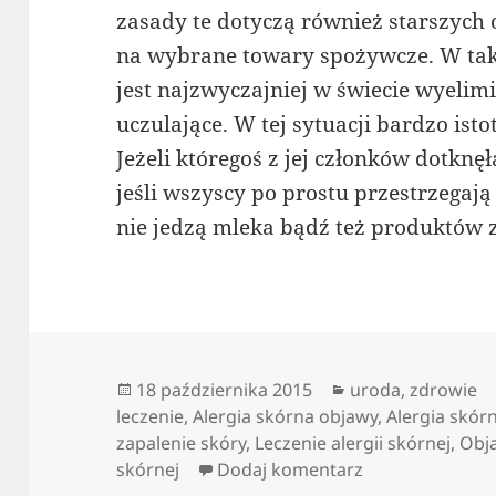
zasady te dotyczą również starszych o
na wybrane towary spożywcze. W taki
jest najzwyczajniej w świecie wyel
uczulające. W tej sytuacji bardzo isto
Jeżeli któregoś z jej członków dotknęł
jeśli wszyscy po prostu przestrzegaj
nie jedzą mleka bądź też produktów 
Data
Kategorie
18 października 2015
uroda
,
zdrowie
publikacji
leczenie
,
Alergia skórna objawy
,
Alergia skór
zapalenie skóry
,
Leczenie alergii skórnej
,
Obja
do Alergie skór
skórnej
Dodaj komentarz