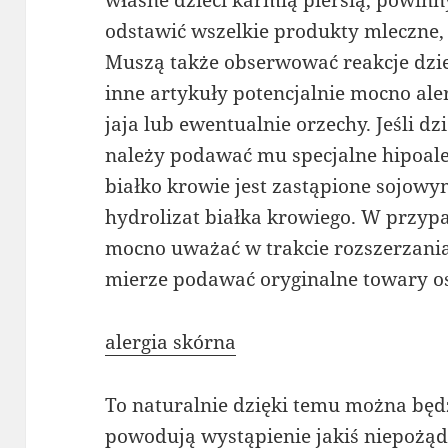
własne dzieci karmią piersią, powi
odstawić wszelkie produkty mleczne, t
Muszą także obserwować reakcje dzi
inne artykuły potencjalnie mocno aler
jaja lub ewentualnie orzechy. Jeśli dz
należy podawać mu specjalne hipoale
białko krowie jest zastąpione sojowy
hydrolizat białka krowiego. W przypad
mocno uważać w trakcie rozszerzania
mierze podawać oryginalne towary os
alergia skórna
To naturalnie dzięki temu można będzi
powodują wystąpienie jakiś niepożą