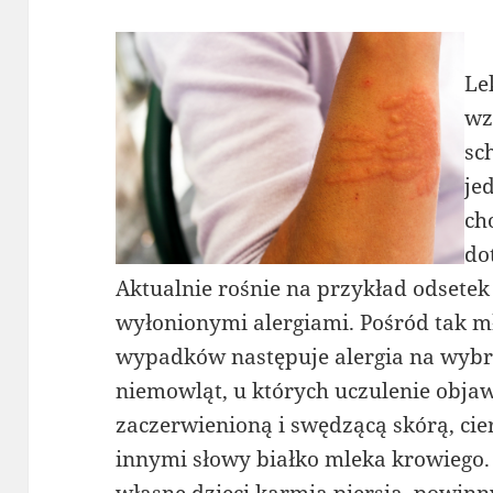
Le
wz
sc
je
ch
do
Aktualnie rośnie na przykład odsete
wyłonionymi alergiami. Pośród tak m
wypadków następuje alergia na wybr
niemowląt, u których uczulenie obja
zaczerwienioną i swędzącą skórą, cier
innymi słowy białko mleka krowiego. W