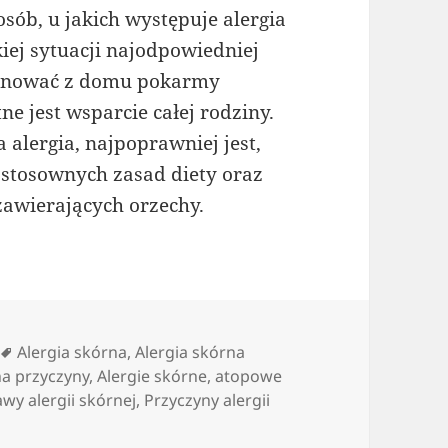
sób, u jakich występuje alergia
ej sytuacji najodpowiedniej
iminować z domu pokarmy
tne jest wsparcie całej rodziny.
a alergia, najpoprawniej jest,
ą stosownych zasad diety oraz
zawierających orzechy.
Tagi
Alergia skórna
,
Alergia skórna
na przyczyny
,
Alergie skórne
,
atopowe
wy alergii skórnej
,
Przyczyny alergii
y