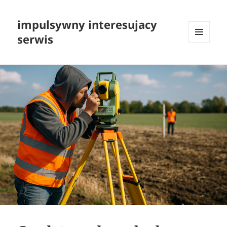
impulsywny interesujacy
serwis
MENU
I
WIDGETY