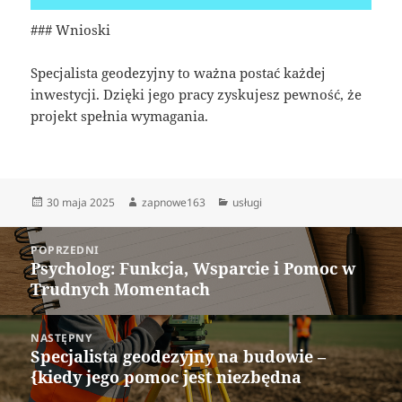
### Wnioski
Specjalista geodezyjny to ważna postać każdej
inwestycji. Dzięki jego pracy zyskujesz pewność, że
projekt spełnia wymagania.
Data
Autor
Kategorie
30 maja 2025
zapnowe163
usługi
publikacji
Nawigacja
POPRZEDNI
wpisu
Psycholog: Funkcja, Wsparcie i Pomoc w
Poprzedni
Trudnych Momentach
wpis:
NASTĘPNY
Specjalista geodezyjny na budowie –
Następny
{kiedy jego pomoc jest niezbędna
wpis: